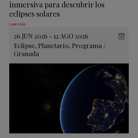
inmersiva para descubrir los
eclipses solares
Leer más
26 JUN 2026 - 12 AGO 2026
Guard
Eclipse
,
Planetario
,
Programa
/
en
Granada
Googl
Calen