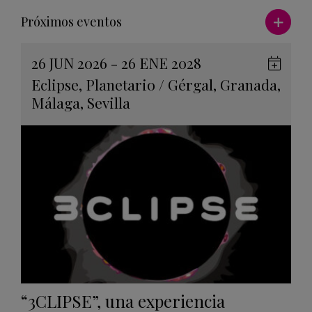
Ver má
Próximos eventos
26 JUN 2026 - 26 ENE 2028
Guard
Eclipse
,
Planetario
/
Gérgal
,
Granada
,
en
Málaga
,
Sevilla
Googl
Calen
“3CLIPSE”, una experiencia