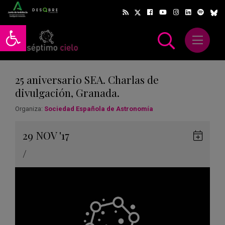
Abrir barra de herramientas
Abrir m
scar
25 aniversario SEA. Charlas de
divulgación, Granada.
Organiza:
Sociedad Española de Astronomía
Gua
29
NOV
'17
en
/
Goog
Cale