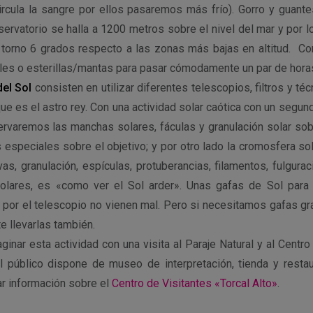
ircula la sangre por ellos pasaremos más frío). Gorro y guant
rvatorio se halla a 1200 metros sobre el nivel del mar y por lo
torno 6 grados respecto a las zonas más bajas en altitud. Co
bles o esterillas/mantas para pasar cómodamente un par de horas
del Sol
consisten en utilizar diferentes telescopios, filtros y té
que es el astro rey. Con una actividad solar caótica con un segu
ervaremos las manchas solares, fáculas y granulación solar sobr
os especiales sobre el objetivo; y por otro lado la cromosfera so
vas, granulación, espí­culas, protuberancias, filamentos, fulgura
colares, es «como ver el Sol arder». Unas gafas de Sol para
or el telescopio no vienen mal. Pero si necesitamos gafas g
e llevarlas también.
inar esta actividad con una visita al Paraje Natural y al Centro
al público dispone de museo de interpretación, tienda y resta
ar información sobre el
Centro de Visitantes «Torcal Alto»
.