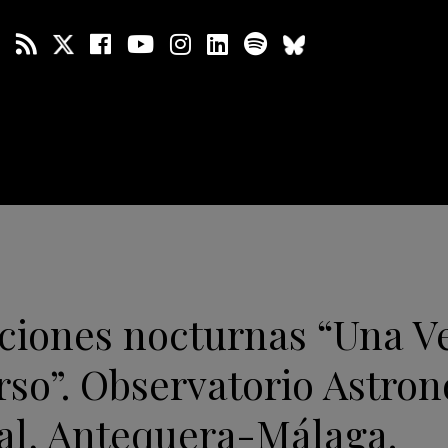
ciones nocturnas “Una V
rso”. Observatorio Astro
cal, Antequera-Málaga.