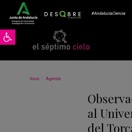
#AndalucíaCiencia
Abrir barra de herramientas
Inicio
Agenda
Observa
al Unive
del Tor