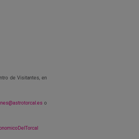
tro de Visitantes, en
ones@astrotorcal.es
o
ronomicoDelTorc
al