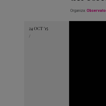
Organiza:
Observator
24
OCT
'15
/