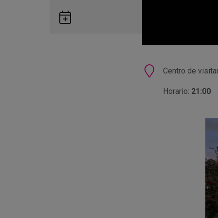
Guardar
en
Google
Calendar
Ubicación
Centro de visita
Horario:
21:00