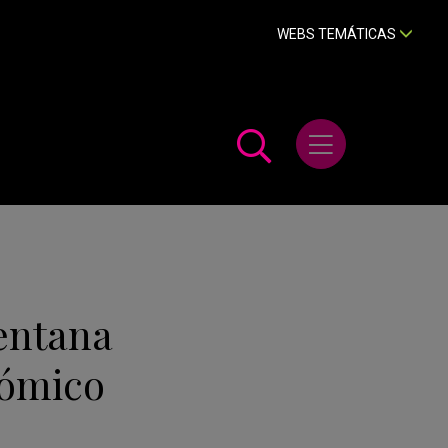
WEBS TEMÁTICAS
Abrir menú
entana
nómico