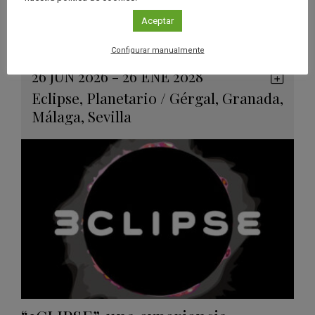
Aceptar
Ver má
Próximos eventos
Configurar manualmente
26 JUN 2026 - 26 ENE 2028
Guard
Eclipse
,
Planetario
/
Gérgal
,
Granada
,
en
Málaga
,
Sevilla
Googl
Calen