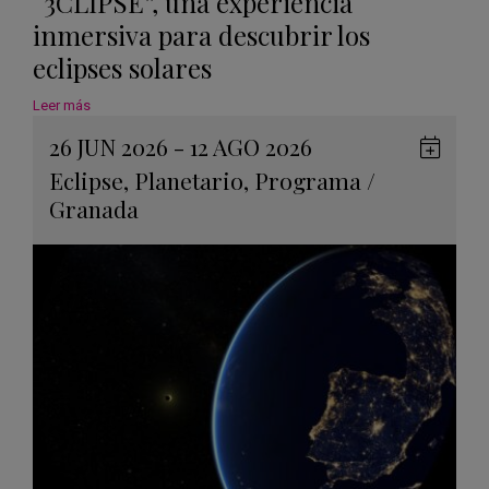
“3CLIPSE”, una experiencia
inmersiva para descubrir los
eclipses solares
Leer más
26 JUN 2026 - 12 AGO 2026
Guard
Eclipse
,
Planetario
,
Programa
/
en
Granada
Googl
Calen