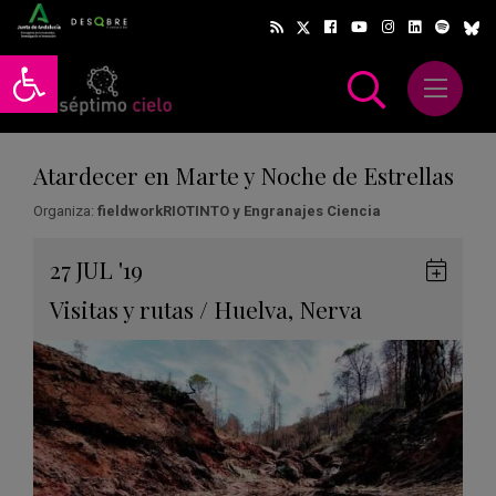
Abrir barra de herramientas
Abrir m
scar
Atardecer en Marte y Noche de Estrellas
Organiza:
fieldworkRIOTINTO y Engranajes Ciencia
Gua
27
JUL
'19
en
Visitas y rutas
/
Huelva
,
Nerva
Goog
Cale