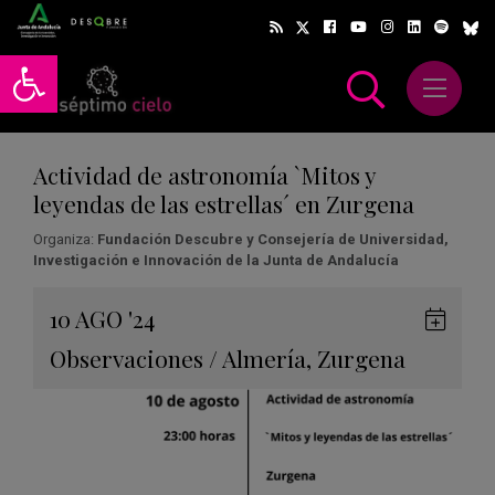
Abrir barra de herramientas
Abrir m
scar
Actividad de astronomía `Mitos y
leyendas de las estrellas´ en Zurgena
Organiza:
Fundación Descubre y Consejería de Universidad,
Investigación e Innovación de la Junta de Andalucía
Gua
10
AGO
'24
en
Observaciones
/
Almería
,
Zurgena
Goog
Cale