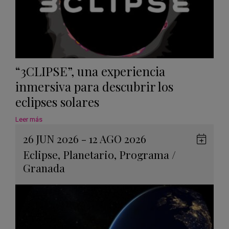
“3CLIPSE”, una experiencia
inmersiva para descubrir los
eclipses solares
Leer más
26 JUN 2026 - 12 AGO 2026
Guard
Eclipse
,
Planetario
,
Programa
/
en
Granada
Googl
Calen