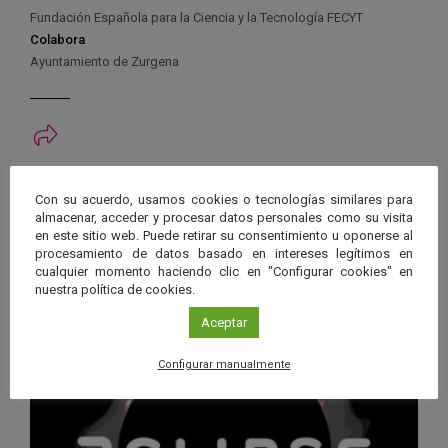
Fundación Española para la Ciencia y la Tecnología FECYT
Colabora
Ayuntamiento de Zurgena
Ver má
Próximos eventos
Con su acuerdo, usamos cookies o tecnologías similares para
almacenar, acceder y procesar datos personales como su visita
en este sitio web. Puede retirar su consentimiento u oponerse al
26 JUN 2026 - 26 ENE 2028
procesamiento de datos basado en intereses legítimos en
Guard
Eclipse
,
Planetario
/
Gérgal
,
Granada
,
cualquier momento haciendo clic en "Configurar cookies" en
nuestra política de cookies.
en
Málaga
,
Sevilla
Googl
Aceptar
Calen
Configurar manualmente