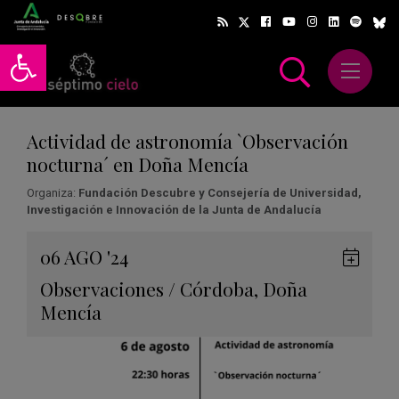
Abrir barra de herramientas
Abrir m
scar
Actividad de astronomía `Observación
nocturna´ en Doña Mencía
Organiza:
Fundación Descubre y Consejería de Universidad,
Investigación e Innovación de la Junta de Andalucía
Gua
06
AGO
'24
en
Observaciones
/
Córdoba
,
Doña
Goog
Mencía
Cale