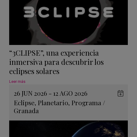
“3CLIPSE”, una experiencia
inmersiva para descubrir los
eclipses solares
Leer más
26 JUN 2026 - 12 AGO 2026
Guard
Eclipse
,
Planetario
,
Programa
/
en
Granada
Googl
Calen