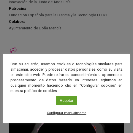
Innovación de la Junta de Andalucía
Patrocina
Fundación Española para la Ciencia y la Tecnología FECYT
Colabora
Ayuntamiento de Doña Mencía
Ver má
Próximos eventos
Con su acuerdo, usamos cookies o tecnologías similares para
almacenar, acceder y procesar datos personales como su visita
en este sitio web. Puede retirar su consentimiento u oponerse al
procesamiento de datos basado en intereses legítimos en
26 JUN 2026 - 26 ENE 2028
cualquier momento haciendo clic en "Configurar cookies" en
Guard
Eclipse
,
Planetario
/
Gérgal
,
Granada
,
nuestra política de cookies.
en
Málaga
,
Sevilla
Aceptar
Googl
Calen
Configurar manualmente