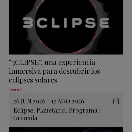
“3CLIPSE”, una experiencia
inmersiva para descubrir los
eclipses solares
Leer más
26 JUN 2026 - 12 AGO 2026
Guard
Eclipse
,
Planetario
,
Programa
/
en
Granada
Googl
Calen