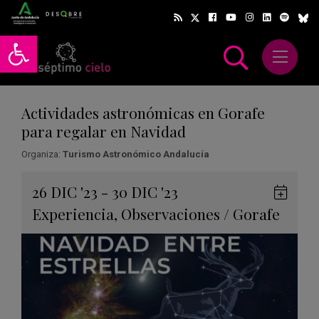
Abrir barra de herramientas
Abrir m
scar
Actividades astronómicas en Gorafe
para regalar en Navidad
Organiza:
Turismo Astronómico Andalucía
Gua
26
DIC
'23 - 30
DIC
'23
en
Experiencia
,
Observaciones
/
Gorafe
Goog
Cale