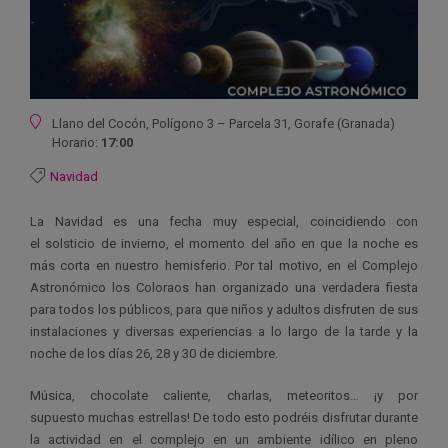
Ubicación
Llano del Cocón, Polígono 3 – Parcela 31, Gorafe (Granada)
Horario:
17:00
Navidad
La Navidad es una fecha muy especial, coincidiendo con
el solsticio de invierno, el momento del año en que la noche es
más corta en nuestro hemisferio. Por tal motivo, en el Complejo
Astronómico los Coloraos han organizado una verdadera fiesta
para todos los públicos, para que niños y adultos disfruten de sus
instalaciones y diversas experiencias a lo largo de la tarde y la
noche de los días 26, 28 y 30 de diciembre.
Música, chocolate caliente, charlas, meteoritos… ¡y por
supuesto muchas estrellas! De todo esto podréis disfrutar durante
la actividad en el complejo en un ambiente idílico en pleno