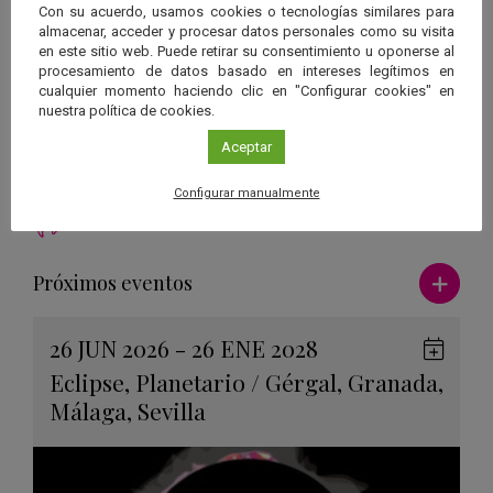
Con su acuerdo, usamos cookies o tecnologías similares para
Organiza
almacenar, acceder y procesar datos personales como su visita
Turismo Astronómico Andalucía
en este sitio web. Puede retirar su consentimiento u oponerse al
procesamiento de datos basado en intereses legítimos en
Inscripción
cualquier momento haciendo clic en "Configurar cookies" en
Gratuita
nuestra política de cookies.
Más información
Turismo Astronómico Andalucía
Aceptar
Configurar manualmente
Ver má
Próximos eventos
26 JUN 2026 - 26 ENE 2028
Guard
Eclipse
,
Planetario
/
Gérgal
,
Granada
,
en
Málaga
,
Sevilla
Googl
Calen