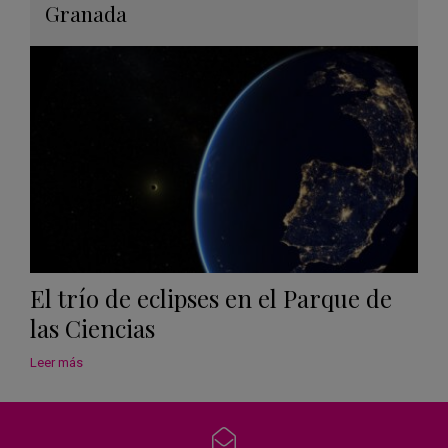
en
Granada
Googl
Calen
El trío de eclipses en el Parque de
las Ciencias
Leer más