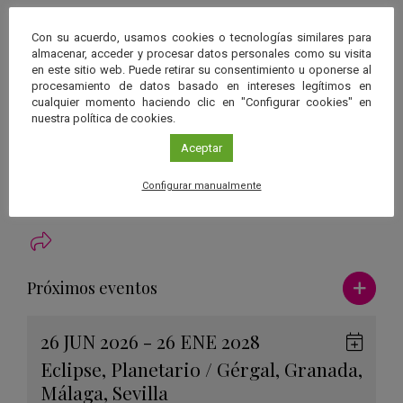
• Sábado 17-08-2019, Observación con Telescopios en la Ermita de
Con su acuerdo, usamos cookies o tecnologías similares para
Dalías.
almacenar, acceder y procesar datos personales como su visita
en este sitio web. Puede retirar su consentimiento u oponerse al
procesamiento de datos basado en intereses legítimos en
cualquier momento haciendo clic en "Configurar cookies" en
Organiza
nuestra política de cookies.
Asociación Astronómica y Cultural de Almería Orion
Aceptar
Más información
Web Asociación Astronómica y Cultural de Almería Orion
Configurar manualmente
Ver má
Próximos eventos
26 JUN 2026 - 26 ENE 2028
Guard
Eclipse
,
Planetario
/
Gérgal
,
Granada
,
en
Málaga
,
Sevilla