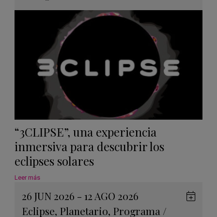
Googl
Calen
“3CLIPSE”, una experiencia
inmersiva para descubrir los
eclipses solares
Leer más
26 JUN 2026 - 12 AGO 2026
Guard
Eclipse
,
Planetario
,
Programa
/