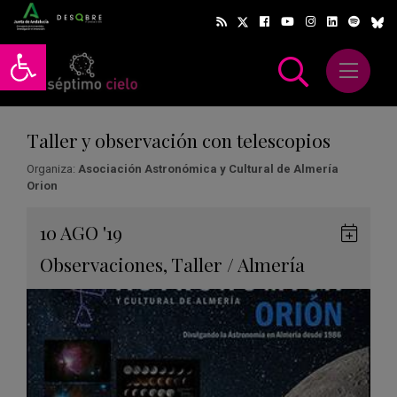
Abrir barra de herramientas
Abrir m
scar
Taller y observación con telescopios
Organiza:
Asociación Astronómica y Cultural de Almería
Orion
Gua
10
AGO
'19
en
Observaciones
,
Taller
/
Almería
Goog
Cale