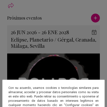
Ver má
Próximos eventos
26 JUN 2026 - 26 ENE 2028
Guard
Eclipse
,
Planetario
/
Gérgal
,
Granada
,
en
Málaga
,
Sevilla
Googl
Calen
Con su acuerdo, usamos cookies o tecnologías similares para
almacenar, acceder y procesar datos personales como su visita
en este sitio web. Puede retirar su consentimiento u oponerse al
procesamiento de datos basado en intereses legítimos en
cualquier momento haciendo clic en "Configurar cookies" en