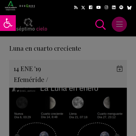
Abrir barra de herramientas
Abrir m
scar
Luna en cuarto creciente
Gua
14
ENE
'19
en
Efeméride
/
Goog
Cale