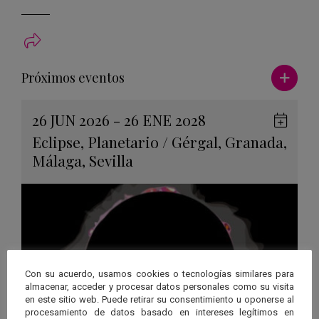
Ver má
Próximos eventos
26 JUN 2026 - 26 ENE 2028
Guard
Eclipse
,
Planetario
/
Gérgal
,
Granada
,
en
Málaga
,
Sevilla
Googl
Calen
Con su acuerdo, usamos cookies o tecnologías similares para
almacenar, acceder y procesar datos personales como su visita
en este sitio web. Puede retirar su consentimiento u oponerse al
procesamiento de datos basado en intereses legítimos en