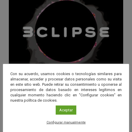
Calen
“3CLIPSE”, una experiencia
Con su acuerdo, usamos cookies o tecnologías similares para
inmersiva para descubrir los
almacenar, acceder y procesar datos personales como su visita
en este sitio web. Puede retirar su consentimiento u oponerse al
eclipses solares
procesamiento de datos basado en intereses legítimos en
cualquier momento haciendo clic en "Configurar cookies" en
Leer más
nuestra política de cookies.
26 JUN 2026 - 12 AGO 2026
Aceptar
Guard
Eclipse
,
Planetario
,
Programa
/
Configurar manualmente
en
Granada