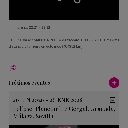
Horario:
22:21 - 22:21
La Luna se encontrará el día 18 de febrero a las 22:21 a la máxima
distancia a la Tierra en este mes (404352 km).
Ver má
Próximos eventos
26 JUN 2026 - 26 ENE 2028
Guard
Eclipse
,
Planetario
/
Gérgal
,
Granada
,
en
Málaga
,
Sevilla
Googl