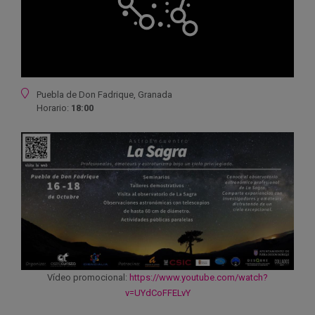
Ubicación
Puebla de Don Fadrique, Granada
Horario:
18:00
Vídeo promocional:
https://www.youtube.com/watch?
v=UYdCoFFELvY