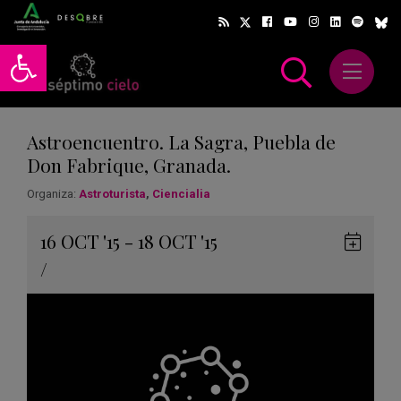
Abrir barra de herramientas
Abrir m
scar
Astroencuentro. La Sagra, Puebla de
Don Fabrique, Granada.
Organiza:
Astroturista
,
Ciencialia
Gua
16
OCT
'15 - 18
OCT
'15
en
/
Goog
Cale