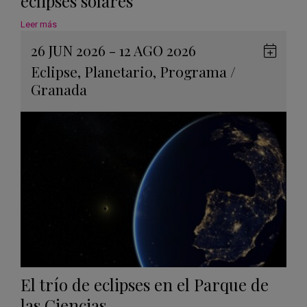
eclipses solares
Leer más
26 JUN 2026 - 12 AGO 2026
Guard
Eclipse
,
Planetario
,
Programa
/
en
Granada
Googl
Calen
El trío de eclipses en el Parque de
las Ciencias