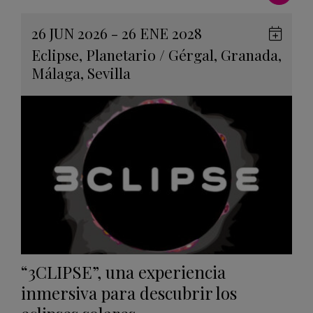
26 JUN 2026 - 26 ENE 2028
Guard
Eclipse
,
Planetario
/
Gérgal
,
Granada
,
en
Málaga
,
Sevilla
Googl
Calen
“3CLIPSE”, una experiencia
inmersiva para descubrir los