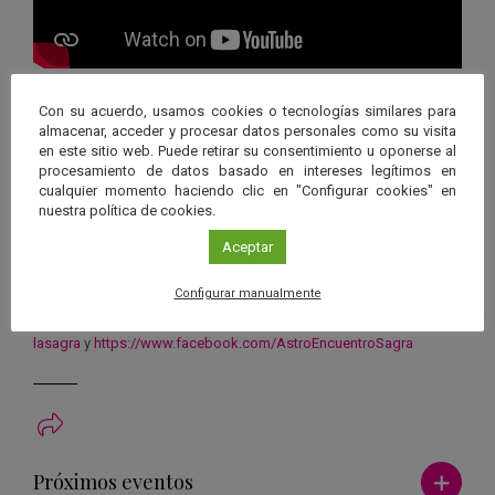
Podéis consultar el programa de actividades completo en la web
Con su acuerdo, usamos cookies o tecnologías similares para
del encuentro:
http://astroencuentro.wix.com/lasagra
almacenar, acceder y procesar datos personales como su visita
en este sitio web. Puede retirar su consentimiento u oponerse al
procesamiento de datos basado en intereses legítimos en
Organiza
cualquier momento haciendo clic en "Configurar cookies" en
Astroturista
,
Ciencialia
nuestra política de cookies.
Centro
Ayuntamiento de Puebla de Don Fadrique, Observatorio de
la Sagra, Hotel-Restaurante Los Collados de la Sagra
Aceptar
Inscripción
Configurar manualmente
http://astroencuentro.wix.com/
lasagra
Más información
http://astroencuentro.wix.com/
lasagra
y
https://www.facebook.com/
AstroEncuentroSagra
Ver má
Próximos eventos