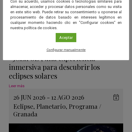
Con su acuerdo, usamos cookies o tecnologías similares para
almacenar, acceder y procesar datos personales como su visita
en este sitio web. Puede retirar su consentimiento u oponerse al
procesamiento de datos basado en intereses legítimos en
cualquier momento haciendo clic en "Configurar cookies" en
nuestra política de cookies.
Aceptar
Configurar manualmente
“3CLIPSE”, una experiencia
inmersiva para descubrir los
eclipses solares
Leer más
26 JUN 2026 - 12 AGO 2026
Guard
Eclipse
,
Planetario
,
Programa
/
en
Granada
Googl
Calen