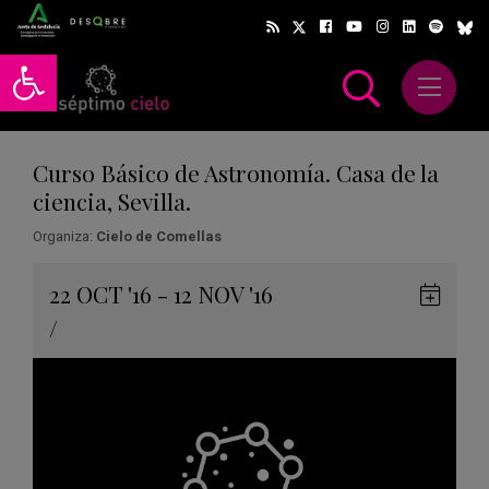
Abrir barra de herramientas
Abrir m
scar
Curso Básico de Astronomía. Casa de la
ciencia, Sevilla.
Organiza:
Cielo de Comellas
Gua
22
OCT
'16 - 12
NOV
'16
en
/
Goog
Cale