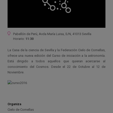
Ubicación
Pabellón de Perú, Avda María Luisa, S/N, 41013 Sevilla
Horario:
11:30
La Casa de la ciencia de Sevilla y la Federación Cielo de Comellas,
ofrece una nueva edición del Curso de iniciación a la astronomía.
Está dirigido a todos aquellos que quieran acercarse al
conocimiento del Cosmos. Desde el 22 de Octubre al 12 de
Noviembre.
Organiza
Cielo de Comellas