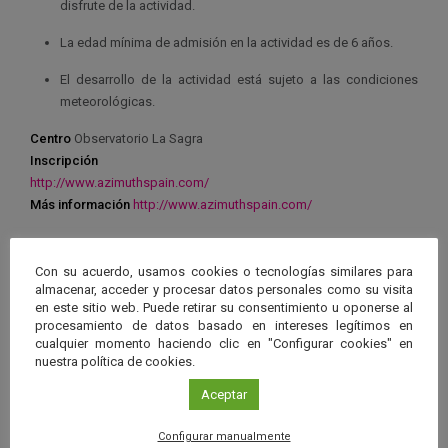
disfrute de la actividad.
La edad mínima de admisión en la actividad es de 6 años.
El desarrollo de la actividad está sujeto a las condiciones
meteorológicas.
Centro
Observatorio La Sagra
Inscripción
http://www.azimuthspain.com/
Más información
http://www.azimuthspain.com/
Con su acuerdo, usamos cookies o tecnologías similares para
almacenar, acceder y procesar datos personales como su visita
en este sitio web. Puede retirar su consentimiento u oponerse al
Ver má
procesamiento de datos basado en intereses legítimos en
Próximos eventos
cualquier momento haciendo clic en "Configurar cookies" en
nuestra política de cookies.
26 JUN 2026 - 26 ENE 2028
Aceptar
Guard
Eclipse
,
Planetario
/
Gérgal
,
Granada
,
en
Configurar manualmente
Málaga
,
Sevilla