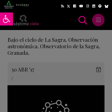
Abrir barra de herramientas
Abrir m
scar
Bajo el cielo de La Sagra. Observación
astronómica. Observatorio de la Sagra,
Granada.
Gua
30
ABR
'17
en
/
Goog
Cale