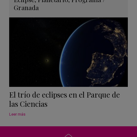
en
Granada
Googl
Calen
El trío de eclipses en el Parque de
las Ciencias
Leer más