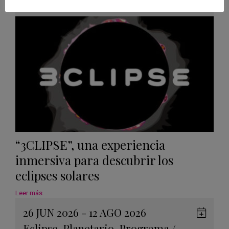
Googl
Calen
“3CLIPSE”, una experiencia
inmersiva para descubrir los
eclipses solares
Leer más
26 JUN 2026 - 12 AGO 2026
Guard
Eclipse
,
Planetario
,
Programa
/