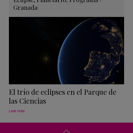
en
Granada
Googl
Calen
El trío de eclipses en el Parque de
las Ciencias
Leer más