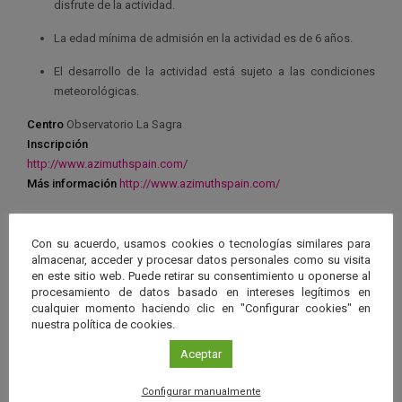
disfrute de la actividad.
La edad mínima de admisión en la actividad es de 6 años.
El desarrollo de la actividad está sujeto a las condiciones
meteorológicas.
Centro
Observatorio La Sagra
Inscripción
http://www.azimuthspain.com/
Más información
http://www.azimuthspain.com/
Con su acuerdo, usamos cookies o tecnologías similares para
almacenar, acceder y procesar datos personales como su visita
en este sitio web. Puede retirar su consentimiento u oponerse al
Ver má
procesamiento de datos basado en intereses legítimos en
Próximos eventos
cualquier momento haciendo clic en "Configurar cookies" en
nuestra política de cookies.
26 JUN 2026 - 26 ENE 2028
Aceptar
Guard
Eclipse
,
Planetario
/
Gérgal
,
Granada
,
en
Configurar manualmente
Málaga
,
Sevilla