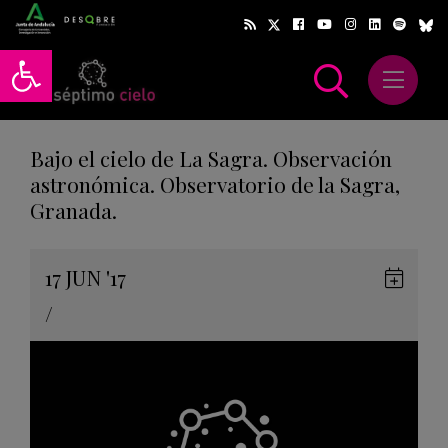
Abrir barra de herramientas
Abrir m
scar
Bajo el cielo de La Sagra. Observación
astronómica. Observatorio de la Sagra,
Granada.
Gua
17
JUN
'17
en
/
Goog
Cale