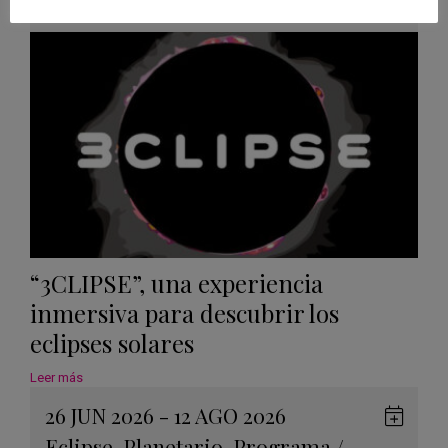
Googl
Calen
“3CLIPSE”, una experiencia
inmersiva para descubrir los
eclipses solares
Leer más
26 JUN 2026 - 12 AGO 2026
Guard
Eclipse
,
Planetario
,
Programa
/