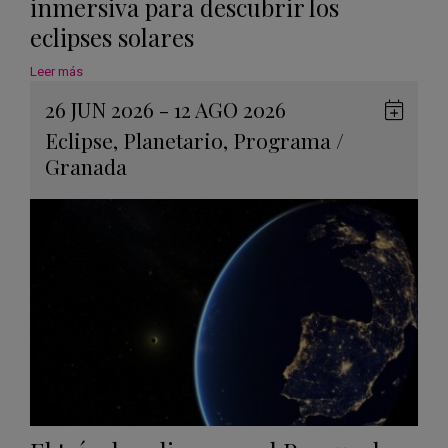
inmersiva para descubrir los
eclipses solares
Leer más
26 JUN 2026 - 12 AGO 2026
Guard
Eclipse
,
Planetario
,
Programa
/
en
Granada
Googl
Calen