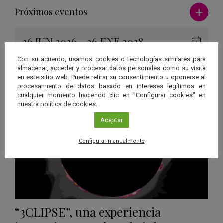
Ver má
Próximos eventos
26 JUN 2026 - 26 ENE 2028
Guard
Eclipse
,
Planetario
/
Gérgal
,
Granada
,
Con su acuerdo, usamos cookies o tecnologías similares para
en
Málaga
,
Sevilla
almacenar, acceder y procesar datos personales como su visita
Googl
en este sitio web. Puede retirar su consentimiento u oponerse al
procesamiento de datos basado en intereses legítimos en
Calen
cualquier momento haciendo clic en "Configurar cookies" en
nuestra política de cookies.
Aceptar
Configurar manualmente
“3CLIPSE”, una experiencia