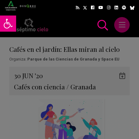
Abrir barra de herramientas
Abrir m
scar
Cafés en el jardín: Ellas miran al cielo
Organiza:
Parque de las Ciencias de Granada y Space EU
Gua
30
JUN
'20
en
Cafés con ciencia
/
Granada
Goog
Cale