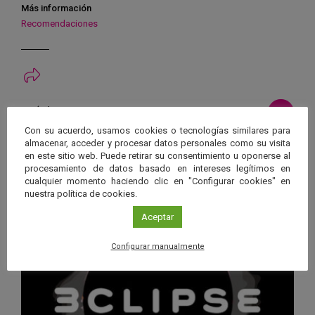
Más información
Recomendaciones
Ver má
Próximos eventos
Con su acuerdo, usamos cookies o tecnologías similares para
almacenar, acceder y procesar datos personales como su visita
26 JUN 2026 - 26 ENE 2028
en este sitio web. Puede retirar su consentimiento u oponerse al
Guard
procesamiento de datos basado en intereses legítimos en
Eclipse
,
Planetario
/
Gérgal
,
Granada
,
cualquier momento haciendo clic en "Configurar cookies" en
en
Málaga
,
Sevilla
nuestra política de cookies.
Googl
Aceptar
Calen
Configurar manualmente