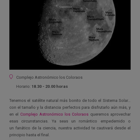
Ubicación
Complejo Astronómico los Coloraos
Horario:
18.30 - 20.00 horas
Tenemos el satélite natural más bonito de todo el Sistema Solar…
con el tamaño y la distancia perfectos para disfrutarlo aún más, y
en el
Complejo Astronómico los Coloraos
queremos aprovechar
esas circunstancias. Ya seas un romántico empedernido o
un fanático de la ciencia, nuestra actividad te cautivará desde el
principio hasta el final.