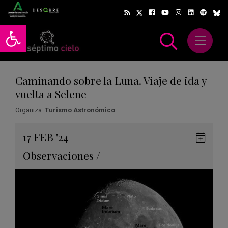
Abrir barra de herramientas
Abrir m
scar
Caminando sobre la Luna. Viaje de ida y
vuelta a Selene
Organiza:
Turismo Astronómico
Gua
17
FEB
'24
en
Observaciones
/
Goog
Cale