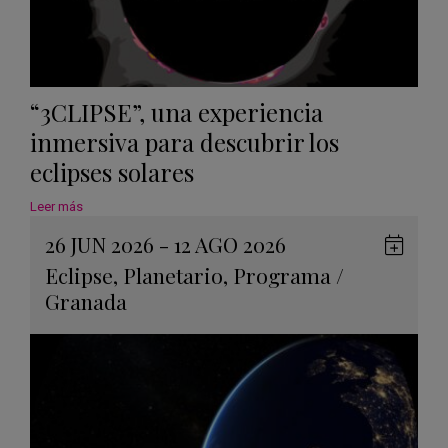
“3CLIPSE”, una experiencia
inmersiva para descubrir los
eclipses solares
Leer más
26 JUN 2026 - 12 AGO 2026
Guard
Eclipse
,
Planetario
,
Programa
/
en
Granada
Googl
Calen