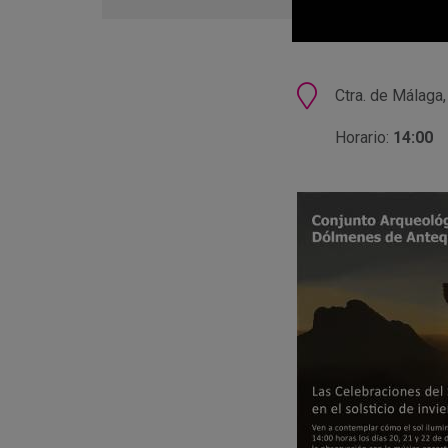
en
Google
Calendar
Ubicación
Ctra. de Málaga
Horario:
14:00