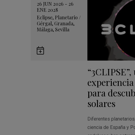
26 JUN 2026 - 26
ENE 2028
Eclipse
,
Planetario
/
Gérgal
,
Granada
,
Málaga
,
Sevilla
Guardar
en
“3CLIPSE”,
Google
Calendar
experiencia
para descubr
solares
Diferentes planetario
ciencia de España y Po