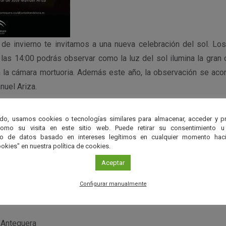
de invierno te invitamos a una nueva celebración del sol. Lo
e las 14:00 podrás observar como la luz del sol ilumina la gran
 la cámara mortuoria. Además este año, la observación se aco
nuel Ariza.
o está limitado a 20 personas es totalmente imprescindible res
do, usamos cookies o tecnologías similares para almacenar, acceder y p
n por correo-e en visitasdolmenesdeantequera.ccul@juntadeanda
como su visita en este sitio web. Puede retirar su consentimiento u
to de datos basado en intereses legítimos en cualquier momento haci
 inscripción a partir del domingo 17 de diciembre a las 9:00 h
okies" en nuestra política de cookies.
cibidos antes de dicha hora. El cupo máximo será de 4 plazas po
Aceptar
Configurar manualmente
co Dólmenes de Antequera
Antequera