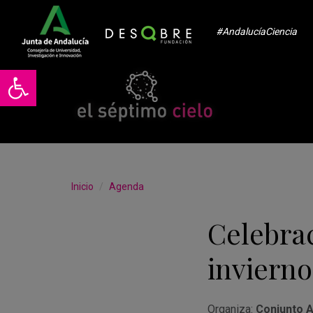
#AndalucíaCiencia
Abrir barra de herramientas
Inicio
Agenda
Celebrac
invierno
Organiza:
Conjunto 