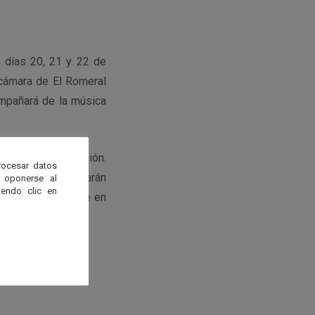
s días 20, 21 y 22 de
 cámara de El Romeral
mpañará de la música
ervar con antelación.
rocesar datos
lucia.es y se tomarán
 oponerse al
endo clic en
oras, no teniéndose en
r correo-e.