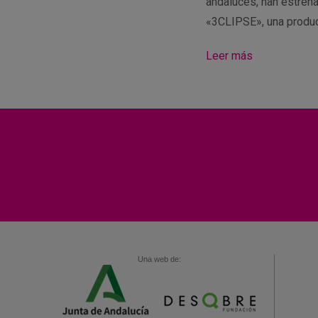
andaluces, han estren
«3CLIPSE», una produ
Leer más
Una web de: