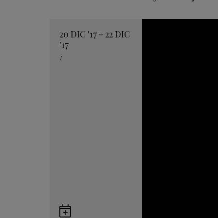
20
DIC
'17 - 22
DIC
'17
/
Guardar