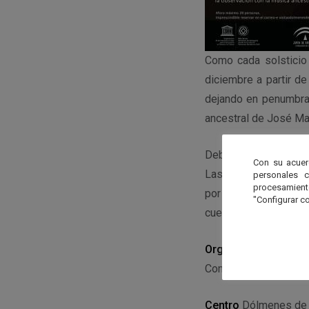
Como cada solsticio 
diciembre a partir d
dejando en penumbra
ancestral de José Ma
Debido a que el afor
Con su acuer
Las reservas se hará
personales 
procesamien
por riguroso orden de
"Configurar co
cuenta los correos re
Organiza
Conjunto Arqueológi
Centro
Dólmenes de 