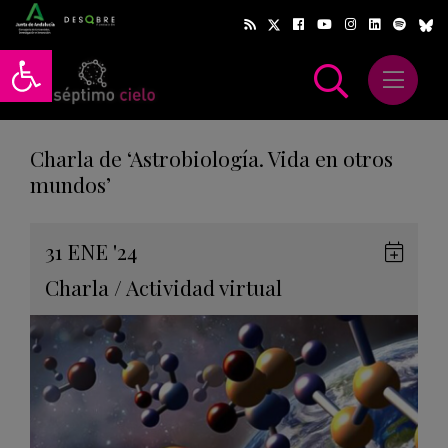
Abrir barra de herramientas
Abrir m
scar
Charla de ‘Astrobiología. Vida en otros
mundos’
Gua
31
ENE
'24
en
Charla
/
Actividad virtual
Goog
Cale