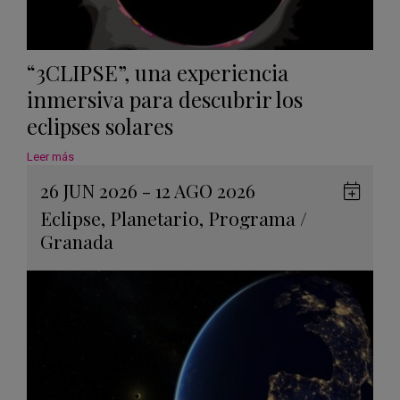
“3CLIPSE”, una experiencia
inmersiva para descubrir los
eclipses solares
Leer más
26 JUN 2026 - 12 AGO 2026
Guard
Eclipse
,
Planetario
,
Programa
/
en
Granada
Googl
Calen