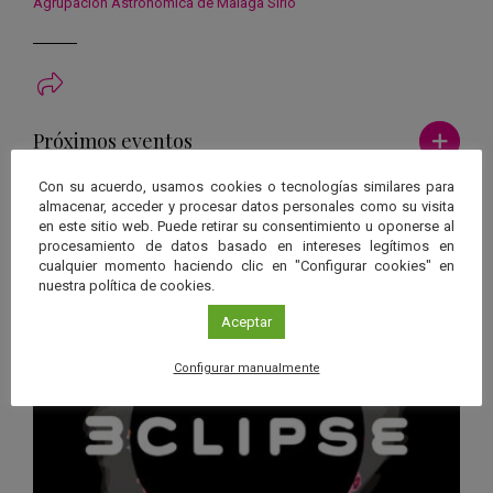
Agrupación Astronómica de Málaga Sirio
Ver má
Próximos eventos
Con su acuerdo, usamos cookies o tecnologías similares para
26 JUN 2026 - 26 ENE 2028
almacenar, acceder y procesar datos personales como su visita
Guard
en este sitio web. Puede retirar su consentimiento u oponerse al
Eclipse
,
Planetario
/
Gérgal
,
Granada
,
procesamiento de datos basado en intereses legítimos en
en
Málaga
,
Sevilla
cualquier momento haciendo clic en "Configurar cookies" en
Googl
nuestra política de cookies.
Calen
Aceptar
Configurar manualmente