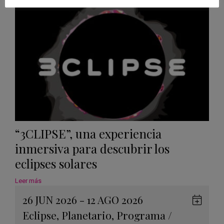
Googl
Calen
“3CLIPSE”, una experiencia
inmersiva para descubrir los
eclipses solares
Leer más
26 JUN 2026 - 12 AGO 2026
Guard
Eclipse
,
Planetario
,
Programa
/