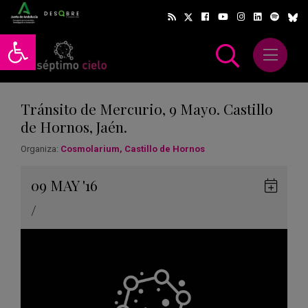
Abrir barra de herramientas
Abrir m
scar
Tránsito de Mercurio, 9 Mayo. Castillo
de Hornos, Jaén.
Organiza:
Cosmolarium, Castillo de Hornos
Gua
09
MAY
'16
en
/
Goog
Cale