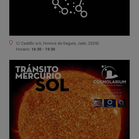
Ubicación
C/ Castillo s/n,
Hornos de Segura,
Jaén,
23292
Horario:
16:30 - 19:30