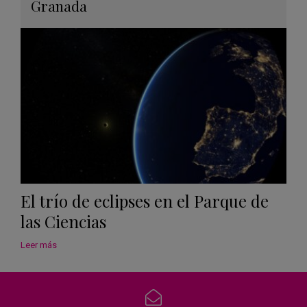
en
Granada
Googl
Calen
El trío de eclipses en el Parque de
las Ciencias
Leer más