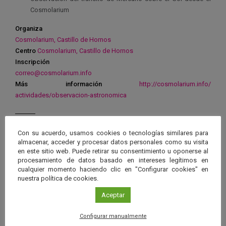
Cosmolarium
Organiza
Cosmolarium, Castillo de Hornos
Centro
Cosmolarium, Castillo de Hornos
Inscripción
correo@cosmolarium.info
Más información
http://cosmolarium.info/
actividades/observacion-
astronomica
Con su acuerdo, usamos cookies o tecnologías similares para
almacenar, acceder y procesar datos personales como su visita
en este sitio web. Puede retirar su consentimiento u oponerse al
Ver má
Próximos eventos
procesamiento de datos basado en intereses legítimos en
cualquier momento haciendo clic en "Configurar cookies" en
nuestra política de cookies.
26 JUN 2026 - 26 ENE 2028
Aceptar
Guard
Eclipse
,
Planetario
/
Gérgal
,
Granada
,
en
Málaga
,
Sevilla
Configurar manualmente