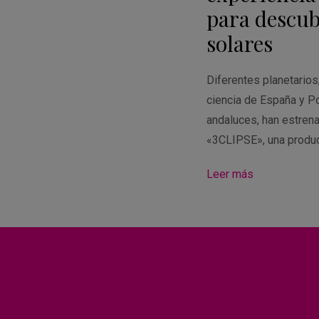
para descubr
solares
Diferentes planetario
ciencia de España y Po
andaluces, han estren
«3CLIPSE», una produ
Leer más