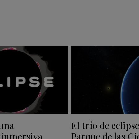
 una
El trío de eclipse
 inmersiva
Parque de las Ci