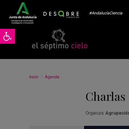
#AndalucíaCiencia
Abrir barra de herramientas
Inicio
Agenda
Charlas
Organiza:
Agrupació