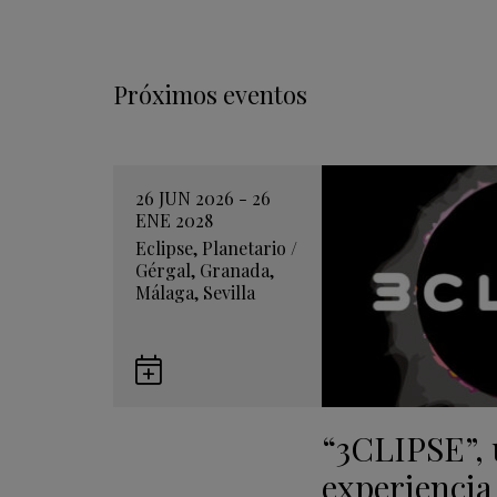
Próximos eventos
26 JUN 2026 - 26
ENE 2028
Eclipse
,
Planetario
/
Gérgal
,
Granada
,
Málaga
,
Sevilla
Guardar
en
“3CLIPSE”,
Google
Calendar
experiencia