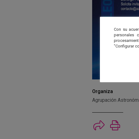
Con su acuer
personales 
procesamien
"Configurar co
Organiza
Agrupación Astronóm
Imprimi