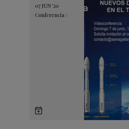
07
JUN
'20
Conferencia
/
Guardar
en
Google
Calendar