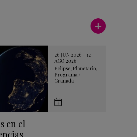
Ver más
26 JUN 2026 - 12
AGO 2026
Eclipse
,
Planetario
,
Programa
/
Granada
Guardar
en
s en el
Google
Calendar
encias