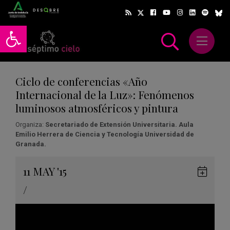
Abrir barra de herramientas
Abrir m
scar
Ciclo de conferencias «Año
Internacional de la Luz»: Fenómenos
luminosos atmosféricos y pintura
Organiza:
Secretariado de Extensión Universitaria. Aula
Emilio Herrera de Ciencia y Tecnología Universidad de
Granada.
Gua
11
MAY
'15
en
/
Goog
Cale