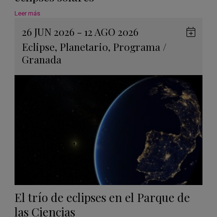
Leer más
26 JUN 2026 - 12 AGO 2026
Guard
Eclipse
,
Planetario
,
Programa
/
en
Granada
Googl
Calen
El trío de eclipses en el Parque de
las Ciencias