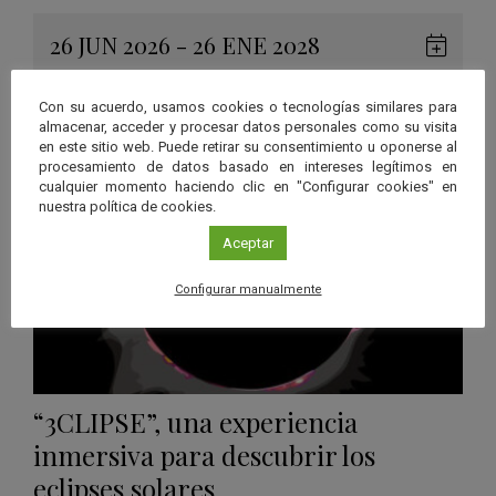
26 JUN 2026 - 26 ENE 2028
Guard
Eclipse
,
Planetario
/
Gérgal
,
Granada
,
en
Málaga
,
Sevilla
Con su acuerdo, usamos cookies o tecnologías similares para
Googl
almacenar, acceder y procesar datos personales como su visita
en este sitio web. Puede retirar su consentimiento u oponerse al
Calen
procesamiento de datos basado en intereses legítimos en
cualquier momento haciendo clic en "Configurar cookies" en
nuestra política de cookies.
Aceptar
Configurar manualmente
“3CLIPSE”, una experiencia
inmersiva para descubrir los
eclipses solares