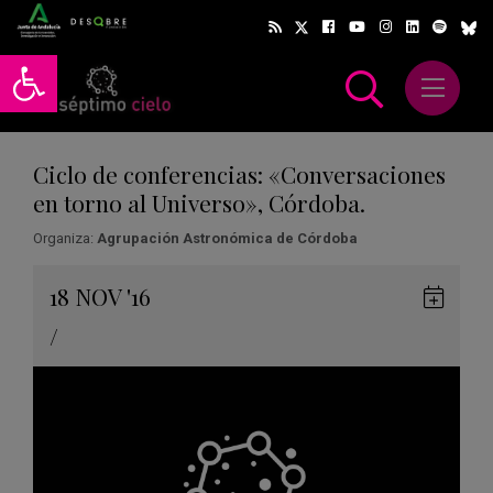
Abrir barra de herramientas
Abrir m
scar
Ciclo de conferencias: «Conversaciones
en torno al Universo», Córdoba.
Organiza:
Agrupación Astronómica de Córdoba
Gua
18
NOV
'16
en
/
Goog
Cale