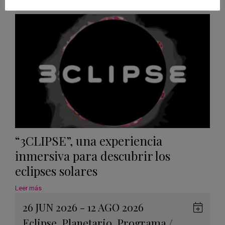
Googl
Calen
“3CLIPSE”, una experiencia
inmersiva para descubrir los
eclipses solares
Leer más
26 JUN 2026 - 12 AGO 2026
Guard
Eclipse
,
Planetario
,
Programa
/