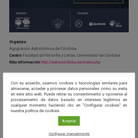
Organiza
Agrupación Astronómica de Córdoba
Centro
Facultad de Filosofía y Letras, Universidad de Córdoba
Más información
http://astrocordoba.es/index.php
Con su acuerdo, usamos cookies o tecnologías similares para
almacenar, acceder y procesar datos personales como su visita
en este sitio web. Puede retirar su consentimiento u oponerse al
Ver má
Próximos eventos
procesamiento de datos basado en intereses legítimos en
cualquier momento haciendo clic en "Configurar cookies" en
nuestra política de cookies.
26 JUN 2026 - 26 ENE 2028
Aceptar
Guard
Eclipse
,
Planetario
/
Gérgal
,
Granada
,
en
Configurar manualmente
Málaga
,
Sevilla