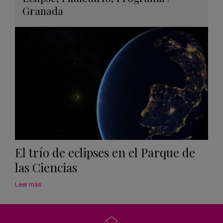
en
Granada
Googl
Calen
El trío de eclipses en el Parque de
las Ciencias
Leer más