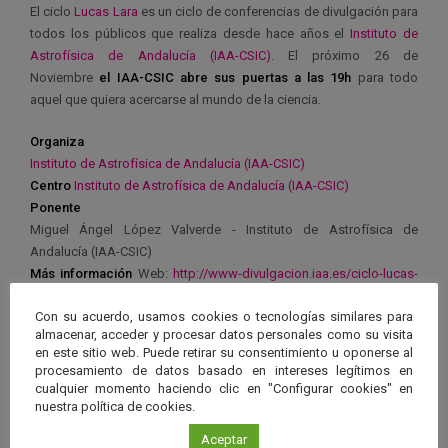
El ciclo
Lucas Lara
es un ciclo de conferencias de divulgación para
todos los públicos que realiza desde hace años el
Instituto de
Astrofísica de Andalucía (IAA-CSIC)
. El próximo 26 de
Noviembre
el IAA-CSIC abre sus puertas a las 19h
para todo
aquel que quiera acercarse al mundo de la ciencia.
Organiza
Instituto de Astrofísica de Andalucía (IAA-CSIC)
Centro
Instituto de Astrofísica de Andalucía (IAA-CSIC)
Ponente
Miguel Ángel López Valverde
-
Instituto de Astrofísica de
Andalucía (IAA-CSIC)
Más información
Web:
http://www-divulgacion.iaa.es/ciclo-lucas-
lara
Email: ucc@iaa.es
Con su acuerdo, usamos cookies o tecnologías similares para
almacenar, acceder y procesar datos personales como su visita
en este sitio web. Puede retirar su consentimiento u oponerse al
procesamiento de datos basado en intereses legítimos en
cualquier momento haciendo clic en "Configurar cookies" en
nuestra política de cookies.
Ver má
Próximos eventos
Aceptar