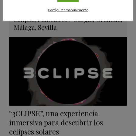
26 JUN 2026 - 26 ENE 2028
Configurar manualmente
Guard
Eclipse
,
Planetario
/
Gérgal
,
Granada
,
en
Málaga
,
Sevilla
Googl
Calen
“3CLIPSE”, una experiencia
inmersiva para descubrir los
eclipses solares