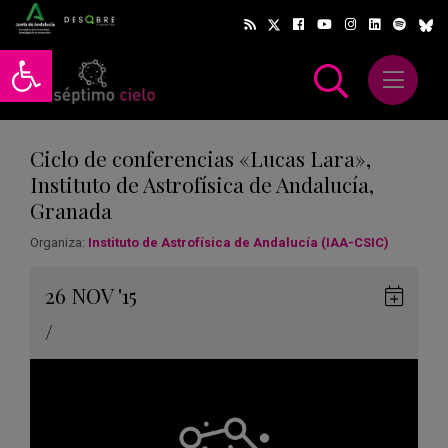
Abrir barra de herramientas
Abrir m
scar
Ciclo de conferencias «Lucas Lara»,
Instituto de Astrofísica de Andalucía,
Granada
Organiza:
Instituto de Astrofísica de Andalucía (IAA-CSIC)
Gua
26
NOV
'15
en
/
Goog
Cale