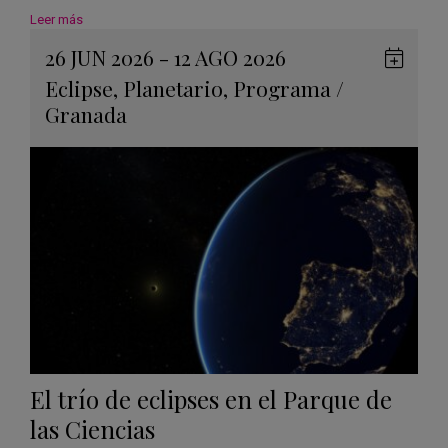
Leer más
26 JUN 2026 - 12 AGO 2026
Guard
Eclipse
,
Planetario
,
Programa
/
en
Granada
Googl
Calen
El trío de eclipses en el Parque de
las Ciencias