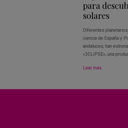
para descubr
solares
Diferentes planetario
ciencia de España y Po
andaluces, han estren
«3CLIPSE», una produ
Leer más