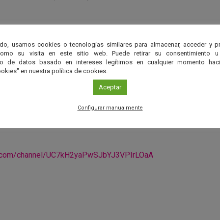
ica de Andalucía
do, usamos cookies o tecnologías similares para almacenar, acceder y p
como su visita en este sitio web. Puede retirar su consentimiento u
to de datos basado en intereses legítimos en cualquier momento haci
okies" en nuestra política de cookies.
Aceptar
Configurar manualmente
vés de Youtube
e.com/channel/UC7kH2yaPwSJbYJ3VPIrLOaA
r