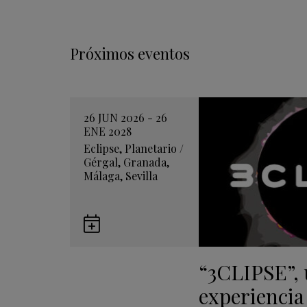
Próximos eventos
26 JUN 2026 - 26
ENE 2028
Eclipse
,
Planetario
/
Gérgal
,
Granada
,
Málaga
,
Sevilla
Guardar
en
“3CLIPSE”,
Google
Calendar
experiencia