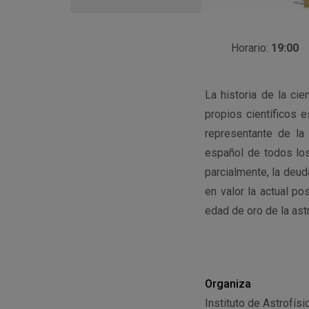
en
Google
Calendar
Horario:
19:00
La historia de la ci
propios científicos e
representante de la
español de todos los
parcialmente, la deud
en valor la actual po
edad de oro de la as
Organiza
Instituto de Astrofís