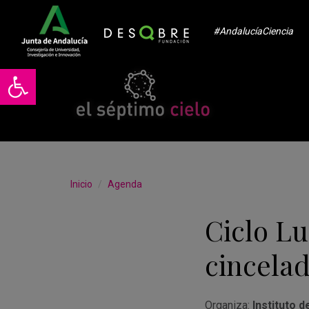
#AndalucíaCiencia
Abrir barra de herramientas
Inicio
Agenda
Ciclo Lu
cincelad
Organiza:
Instituto 