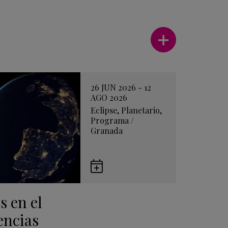
Ver más
26 JUN 2026 - 12
AGO 2026
Eclipse
,
Planetario
,
Programa
/
Granada
Guardar
en
s en el
Google
Calendar
encias