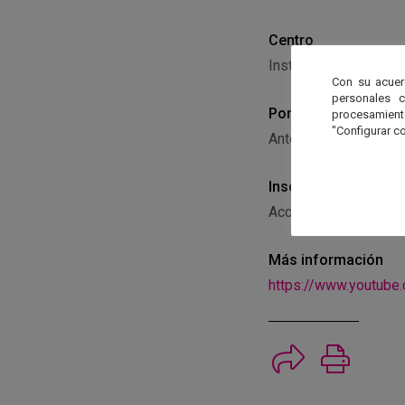
Centro
Instituto de Astrofís
Con su acuer
personales 
Ponente
procesamien
"Configurar co
Antonio Claret
Inscripción
Acceso directo a tra
Más información
https://www.youtub
Imprimi