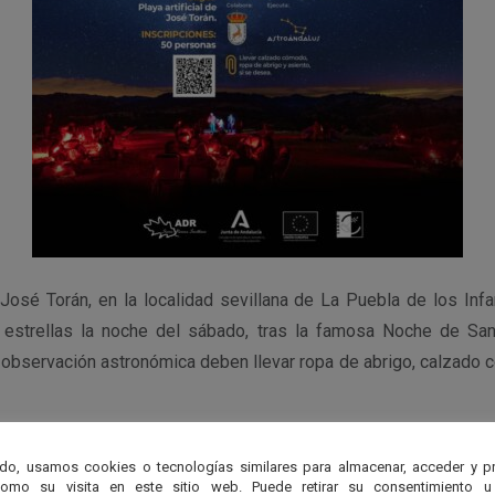
e José Torán, en la localidad sevillana de La Puebla de los Inf
s estrellas la noche del sábado, tras la famosa Noche de Sa
 observación astronómica deben llevar ropa de abrigo, calzado 
do, usamos cookies o tecnologías similares para almacenar, acceder y p
ural de la Sierra Morena Sevillana
como su visita en este sitio web. Puede retirar su consentimiento u