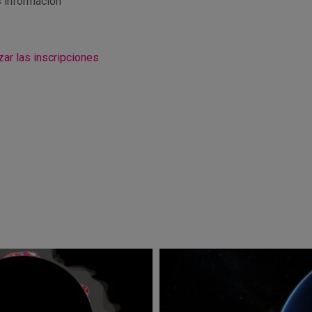
s información'
zar las inscripciones
r