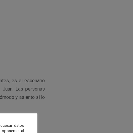
antes, es el escenario
n Juan. Las personas
cómodo y asiento si lo
rocesar datos
 oponerse al