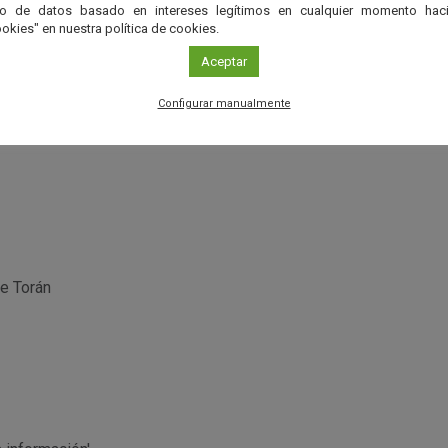
to de datos basado en intereses legítimos en cualquier momento haci
okies" en nuestra política de cookies.
Aceptar
dades de dinamización del proyecto de cooperación Cielos de And
Consejería de Agricultura, Ganadería , pesca y Desarrollo So
Configurar manualmente
lo Rural de Andalucía 2014-2020.
de Torán