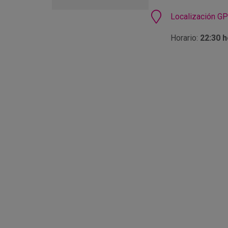
en
Google
Ubicación
Localización G
Calendar
Horario:
22:30 h