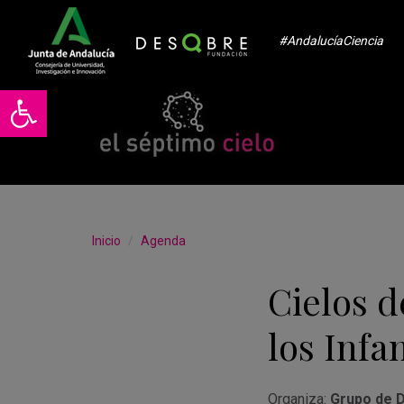
#AndalucíaCiencia
Abrir barra de herramientas
Inicio
Agenda
Cielos d
los Infa
Organiza:
Grupo de D