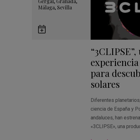
Gérgal
,
Granada
,
Málaga
,
Sevilla
Guardar
en
“3CLIPSE”,
Google
Calendar
experiencia
para descubr
solares
Diferentes planetario
ciencia de España y Po
andaluces, han estren
«3CLIPSE», una produ