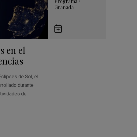
Programa
/
Granada
Guardar
en
s en el
Google
Calendar
encias
Eclipses de Sol, el
rrollado durante
tividades de