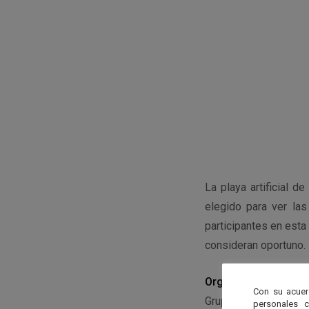
La playa artificial d
elegido para ver la
participantes en esta
consideran oportuno.
Organiza
Con su acuer
Grupo de Desarrollo R
personales 