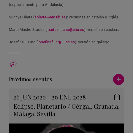
(especialmente para Andalucía)
Surinye Olarte (
solarte@am.ub.es
): versiones en catalán e inglés.
Marta Macho Stadler (
marta.macho@ehu.es
): versión en euskera
Josefina F. Ling (
josefinaf.ling@usc.es
): versión en gallego
Ver má
Próximos eventos
26 JUN 2026 - 26 ENE 2028
Guard
Eclipse
,
Planetario
/
Gérgal
,
Granada
,
en
Málaga
,
Sevilla
Googl
Calen