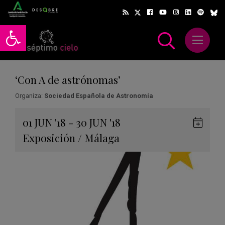
Abrir barra de herramientas
Abrir m
scar
‘Con A de astrónomas’
Organiza:
Sociedad Española de Astronomía
Gua
01
JUN
'18 - 30
JUN
'18
en
Exposición
/
Málaga
Goog
Cale