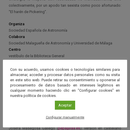
colectivamente, por un apodo tan sexista como poco afortunado:
“El harén de Pickering”.
Organiza
Sociedad Española de Astronomía
Colabora
Sociedad Malagueña de Astronomía y Universidad de Málaga
Centro
vestíbulo de la Biblioteca General
Universidad de Málaga
Con su acuerdo, usamos cookies o tecnologías similares para
Más información
almacenar, acceder y procesar datos personales como su visita
en este sitio web. Puede retirar su consentimiento u oponerse al
Web Sociedad Española de Astronomía
procesamiento de datos basado en intereses legítimos en
cualquier momento haciendo clic en "Configurar cookies" en
nuestra política de cookies.
Para más información:
mujer-y-astronomia@sea-astronomia.es
Aceptar
Para solicitar la exposición en pequeño formato, se puede
contactar directamente con:
Configurar manualmente
Josefa Masegosa Gallego (
pepa@iaa.es
): versión en castellano