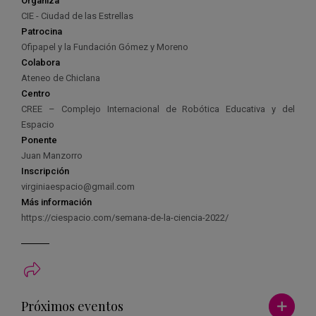
Organiza
CIE - Ciudad de las Estrellas
Patrocina
Ofipapel y la Fundación Gómez y Moreno
Colabora
Ateneo de Chiclana
Centro
CREE – Complejo Internacional de Robótica Educativa y del
Espacio
Ponente
Juan Manzorro
Inscripción
virginiaespacio@gmail.com
Más información
https://ciespacio.com/semana-de-la-ciencia-2022/
Ver má
Próximos eventos