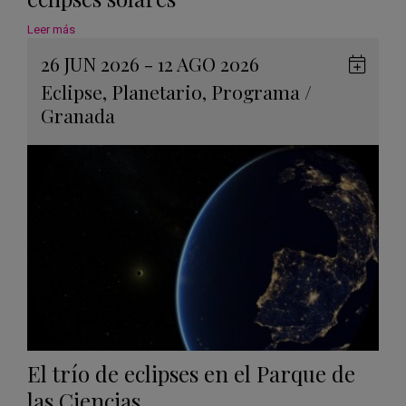
Leer más
26 JUN 2026 - 12 AGO 2026
Guard
Eclipse
,
Planetario
,
Programa
/
en
Granada
Googl
Calen
El trío de eclipses en el Parque de
las Ciencias