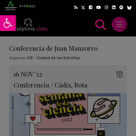
Abrir barra de herramientas
Abrir m
scar
Conferencia de Juan Manzorro
Organiza:
CIE - Ciudad de las Estrellas
Gua
16
NOV
'22
en
Conferencia
/
Cádiz
,
Rota
Goog
Cale