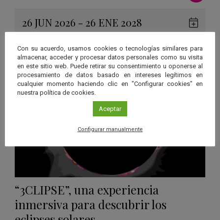
26 JUN 2026 - 26 ENE 2028
Guard
Eclipse
,
Planetario
/
Gérgal
,
Granada
,
en
Málaga
,
Sevilla
Con su acuerdo, usamos cookies o tecnologías similares para
Googl
almacenar, acceder y procesar datos personales como su visita
en este sitio web. Puede retirar su consentimiento u oponerse al
Calen
procesamiento de datos basado en intereses legítimos en
cualquier momento haciendo clic en "Configurar cookies" en
nuestra política de cookies.
Aceptar
Configurar manualmente
“3CLIPSE”, una experiencia
inmersiva para descubrir los
eclipses solares