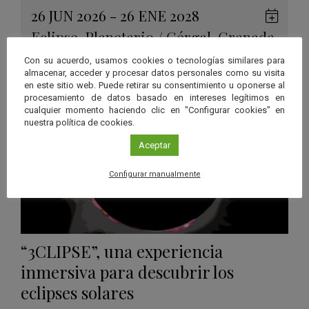
26 JUN 2026 - 26 ENE 2028
Guard
Eclipse
,
Planetario
/
Gérgal
,
Granada
,
en
Málaga
,
Sevilla
Con su acuerdo, usamos cookies o tecnologías similares para
Googl
almacenar, acceder y procesar datos personales como su visita
Calen
en este sitio web. Puede retirar su consentimiento u oponerse al
procesamiento de datos basado en intereses legítimos en
cualquier momento haciendo clic en "Configurar cookies" en
nuestra política de cookies.
Aceptar
Configurar manualmente
“3CLIPSE”, una experiencia
inmersiva para descubrir los
eclipses solares