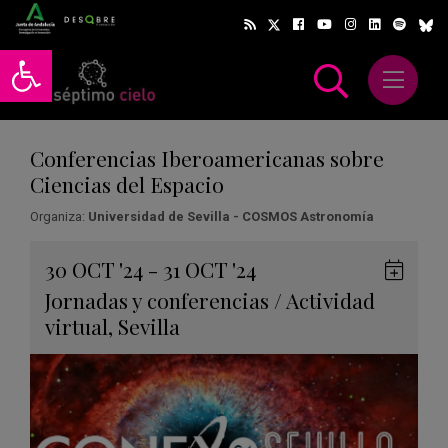
Abrir barra de herramientas
Abrir m
scar
Conferencias Iberoamericanas sobre
Ciencias del Espacio
Organiza:
Universidad de Sevilla - COSMOS Astronomía
Gua
30
OCT
'24 - 31
OCT
'24
en
Jornadas y conferencias
/
Actividad
Goog
virtual
,
Sevilla
Cale