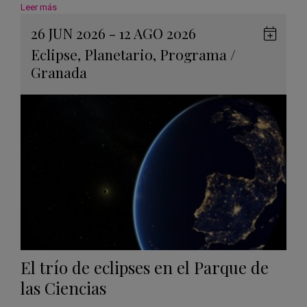
Leer más
26 JUN 2026 - 12 AGO 2026
Guard
Eclipse
,
Planetario
,
Programa
/
en
Granada
Googl
Calen
El trío de eclipses en el Parque de
las Ciencias