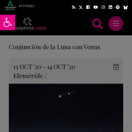
Abrir barra de herramientas
Abrir m
scar
Conjunción de la Luna con Venus
Gua
13
OCT
'20 - 14
OCT
'20
en
Efeméride
/
Goog
Cale