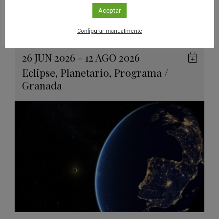
inmersiva para descubrir los
Aceptar
eclipses solares
Configurar manualmente
Leer más
26 JUN 2026 - 12 AGO 2026
Guard
Eclipse
,
Planetario
,
Programa
/
en
Granada
Googl
Calen