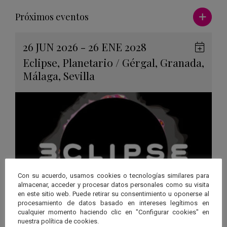
Ver má
Próximos eventos
26 JUN 2026 - 26 ENE 2028
Guard
Eclipse
,
Planetario
/
Gérgal
,
Granada
,
en
Málaga
,
Sevilla
Googl
Calen
Con su acuerdo, usamos cookies o tecnologías similares para
almacenar, acceder y procesar datos personales como su visita
en este sitio web. Puede retirar su consentimiento u oponerse al
procesamiento de datos basado en intereses legítimos en
cualquier momento haciendo clic en "Configurar cookies" en
“3CLIPSE”, una experiencia
nuestra política de cookies.