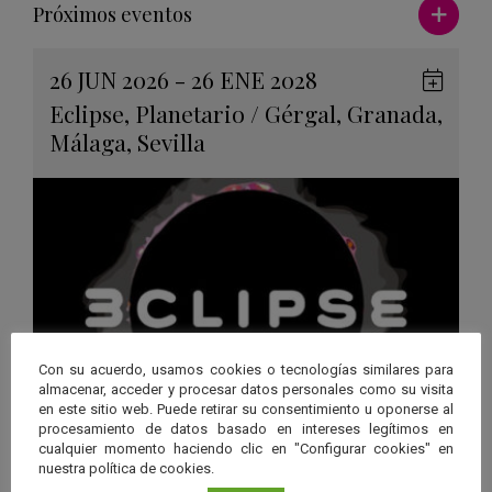
Ver má
Próximos eventos
26 JUN 2026 - 26 ENE 2028
Guard
Eclipse
,
Planetario
/
Gérgal
,
Granada
,
en
Málaga
,
Sevilla
Googl
Calen
Con su acuerdo, usamos cookies o tecnologías similares para
almacenar, acceder y procesar datos personales como su visita
en este sitio web. Puede retirar su consentimiento u oponerse al
procesamiento de datos basado en intereses legítimos en
“3CLIPSE”, una experiencia
cualquier momento haciendo clic en "Configurar cookies" en
nuestra política de cookies.
inmersiva para descubrir los