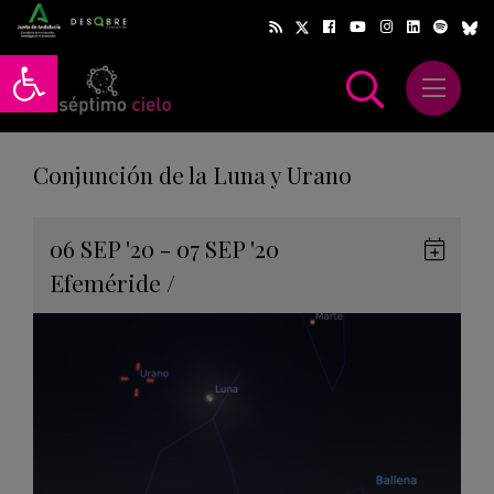
Abrir barra de herramientas
Abrir m
scar
Conjunción de la Luna y Urano
Gua
06
SEP
'20 - 07
SEP
'20
en
Efeméride
/
Goog
Cale