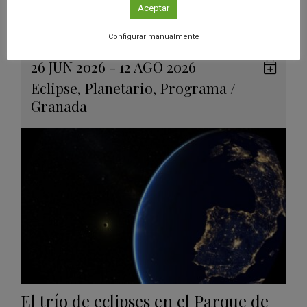
Aceptar
eclipses solares
Configurar manualmente
Leer más
26 JUN 2026 - 12 AGO 2026
Guard
Eclipse
,
Planetario
,
Programa
/
en
Granada
Googl
Calen
El trío de eclipses en el Parque de