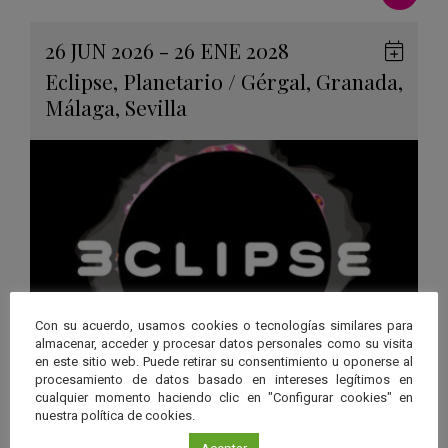
26 JUN 2026 - 26 ENE 2028
Guard
Eclipse
,
Planetario
/
Gérgal
,
Granada
,
en
Málaga
,
Sevilla
Googl
Calen
Con su acuerdo, usamos cookies o tecnologías similares para
almacenar, acceder y procesar datos personales como su visita
en este sitio web. Puede retirar su consentimiento u oponerse al
procesamiento de datos basado en intereses legítimos en
“3CLIPSE”, una experiencia
cualquier momento haciendo clic en "Configurar cookies" en
inmersiva para descubrir los
nuestra política de cookies.