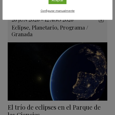
eclipses solares
Aceptar
Leer más
Configurar manualmente
26 JUN 2026 - 12 AGO 2026
Guard
Eclipse
,
Planetario
,
Programa
/
en
Granada
Googl
Calen
El trío de eclipses en el Parque de
las Ciencias