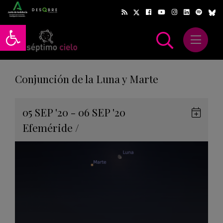
Abrir barra de herramientas
Abrir m
scar
Conjunción de la Luna y Marte
Gua
05
SEP
'20 - 06
SEP
'20
en
Efeméride
/
Goog
Cale