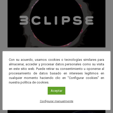
“3CLIPSE”, una experiencia
inmersiva para descubrir los
Con su acuerdo, usamos cookies o tecnologías similares para
almacenar, acceder y procesar datos personales como su visita
eclipses solares
en este sitio web. Puede retirar su consentimiento u oponerse al
procesamiento de datos basado en intereses legítimos en
Leer más
cualquier momento haciendo clic en "Configurar cookies" en
nuestra política de cookies.
26 JUN 2026 - 12 AGO 2026
Aceptar
Guard
Eclipse
,
Planetario
,
Programa
/
en
Granada
Configurar manualmente
Googl