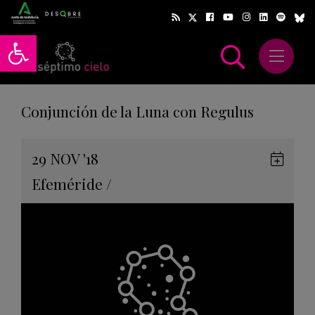
Abrir barra de herramientas
Abrir m
scar
Conjunción de la Luna con Regulus
Gua
29
NOV
'18
en
Efeméride
/
Goog
Cale