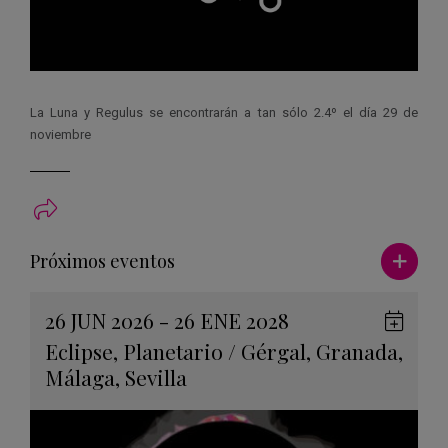
La Luna y Regulus se encontrarán a tan sólo 2.4º el día 29 de
noviembre
Ver má
Próximos eventos
26 JUN 2026 - 26 ENE 2028
Guard
Eclipse
,
Planetario
/
Gérgal
,
Granada
,
en
Málaga
,
Sevilla
Googl
Calen