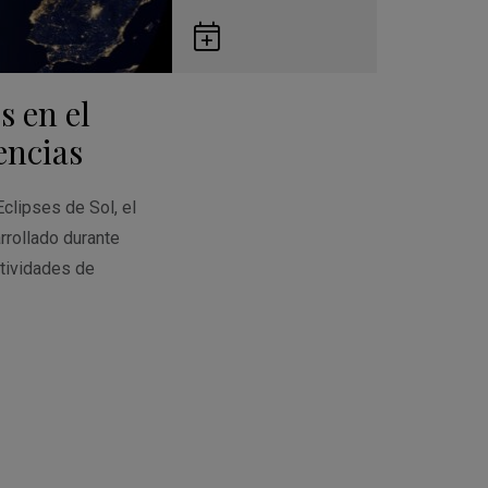
Guardar
en
s en el
Google
Calendar
encias
Eclipses de Sol, el
rrollado durante
tividades de