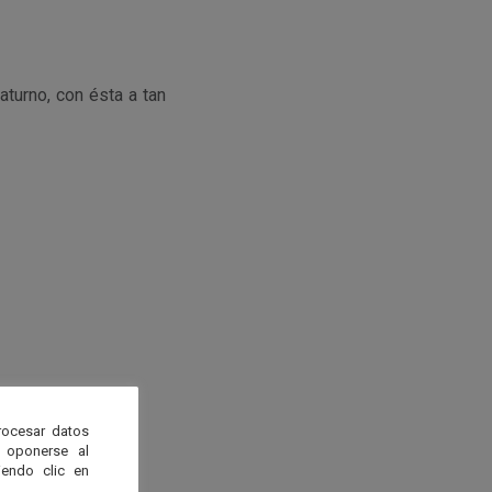
turno, con ésta a tan
rocesar datos
 oponerse al
endo clic en