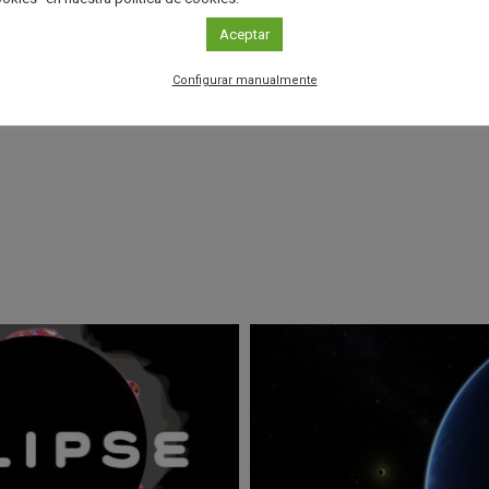
Stellarium (http://www.stellarium.org/)
Aceptar
Configurar manualmente
r