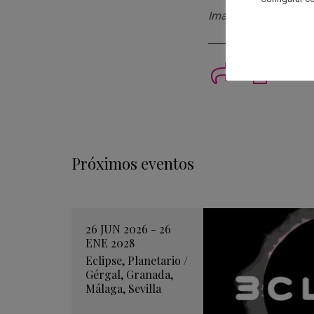
Imagen generada con 
Imprimi
Próximos eventos
26 JUN 2026 - 26
ENE 2028
Eclipse
,
Planetario
/
Gérgal
,
Granada
,
Málaga
,
Sevilla