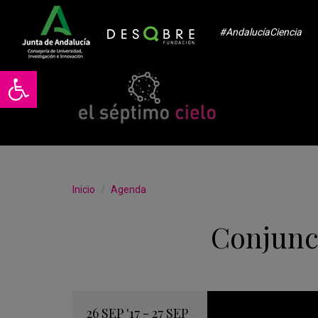
#AndalucíaCiencia
Abrir barra de herramientas
Inicio
Agenda
Conjunc
26
SEP
'17 - 27
SEP