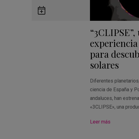
Guardar
en
“3CLIPSE”,
Google
Calendar
experiencia
para descubr
solares
Diferentes planetario
ciencia de España y Po
andaluces, han estren
«3CLIPSE», una produ
Leer más