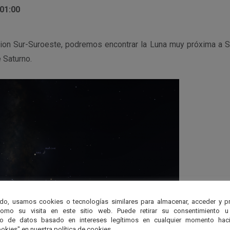
 01:00
cion Sur-Suroeste, podremos encontrar la Luna muy próxima a Sa
e Saturno.
do, usamos cookies o tecnologías similares para almacenar, acceder y p
como su visita en este sitio web. Puede retirar su consentimiento u
to de datos basado en intereses legítimos en cualquier momento haci
okies" en nuestra política de cookies.