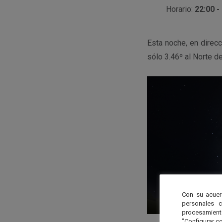
Horario:
22:00 -
Esta noche, en direc
sólo 3.46º al Norte d
Con su acuer
personales 
procesamien
"Configurar co