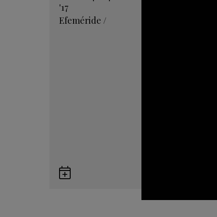
'17
Efeméride
/
Guardar
en
Google
Calendar