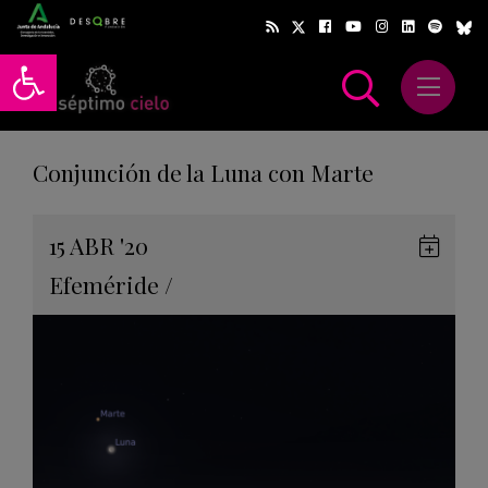
Abrir barra de herramientas
Abrir m
scar
Conjunción de la Luna con Marte
Gua
15
ABR
'20
en
Efeméride
/
Goog
Cale