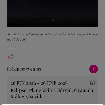
Simulación con Estelarium de la conjunción de la Luna con Marte el
día 15 de abril.
Ver má
Próximos eventos
26 JUN 2026 - 26 ENE 2028
Guard
Eclipse
,
Planetario
/
Gérgal
,
Granada
,
en
Málaga
,
Sevilla
Googl