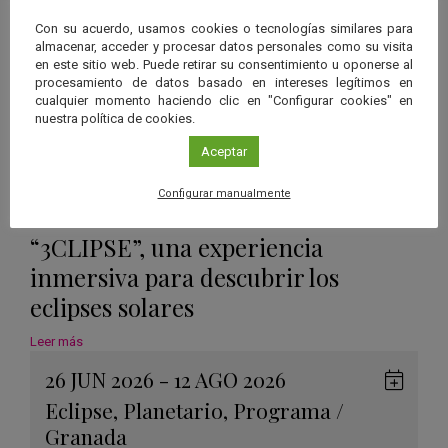
Calen
Con su acuerdo, usamos cookies o tecnologías similares para
almacenar, acceder y procesar datos personales como su visita
en este sitio web. Puede retirar su consentimiento u oponerse al
procesamiento de datos basado en intereses legítimos en
cualquier momento haciendo clic en "Configurar cookies" en
nuestra política de cookies.
Aceptar
Configurar manualmente
“3CLIPSE”, una experiencia
inmersiva para descubrir los
eclipses solares
Leer más
26 JUN 2026 - 12 AGO 2026
Guard
Eclipse
,
Planetario
,
Programa
/
en
Granada