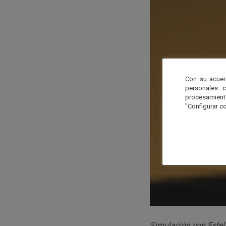
Con su acuer
personales 
procesamien
"Configurar co
Simulación con Estel