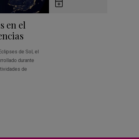
Guardar
en
s en el
Google
Calendar
encias
Eclipses de Sol, el
rrollado durante
tividades de