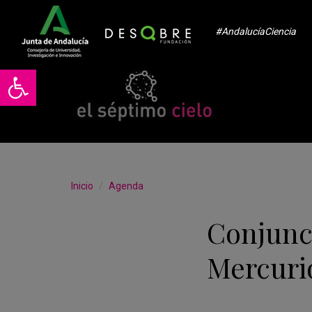
#AndalucíaCiencia
Abrir barra de herramientas
Inicio
Agenda
Conjunc
Mercuri