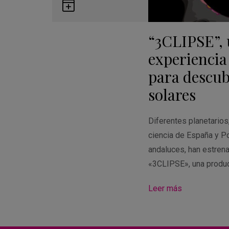
Guardar
en
“3CLIPSE”,
Google
Calendar
experiencia
para descubr
solares
Diferentes planetario
ciencia de España y Po
andaluces, han estren
«3CLIPSE», una produ
Leer más