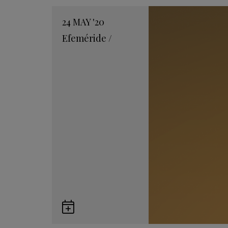
24
MAY
'20
Efeméride
/
Guardar
en
Google