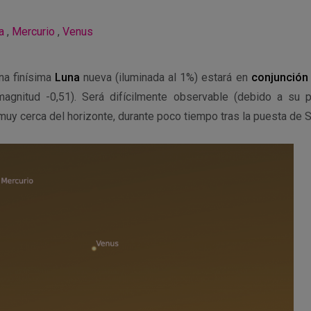
a
,
Mercurio
,
Venus
una finísima
Luna
nueva (iluminada al 1%) estará en
conjunción
agnitud -0,51). Será difícilmente observable (debido a su p
muy cerca del horizonte, durante poco tiempo tras la puesta de S