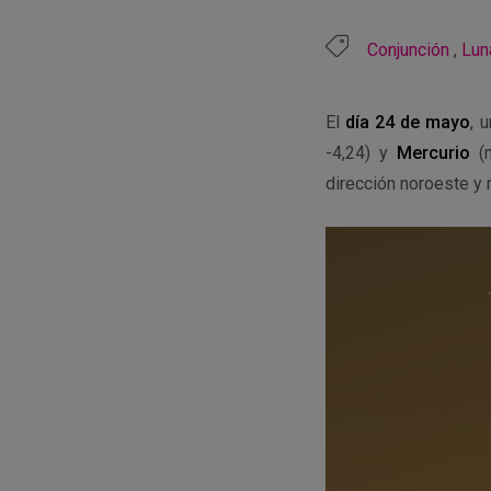
Calendar
Conjunción
,
Lun
El
día 24 de mayo
, 
-4,24) y
Mercurio
(m
dirección noroeste y 