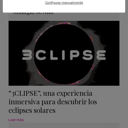
Guard
Eclipse
,
Planetario
/
Gérgal
,
Granada
,
Configurar manualmente
en
Málaga
,
Sevilla
Googl
Calen
“3CLIPSE”, una experiencia
inmersiva para descubrir los
eclipses solares
Leer más