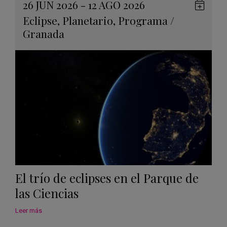
26 JUN 2026 - 12 AGO 2026
Guard
Eclipse
,
Planetario
,
Programa
/
en
Granada
Googl
Calen
El trío de eclipses en el Parque de
las Ciencias
Leer más