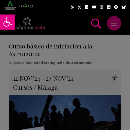
Abrir barra de herramientas
Abrir m
scar
Curso básico de iniciación a la
Astronomía
Organiza:
Sociedad Malagueña de Astronomía
Gua
12
NOV
'24 - 23
NOV
'24
en
Cursos
/
Málaga
Goog
Cale