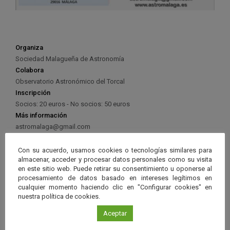
Organiza
Sociedad Malagueña de Astronomía
Colabora
Observatorio Astronómico del Torcal
Inscripción
Socios: 20 euros - No socios: 50 euros
Más información
astromalaga@gmail.com
Con su acuerdo, usamos cookies o tecnologías similares para
almacenar, acceder y procesar datos personales como su visita
en este sitio web. Puede retirar su consentimiento u oponerse al
procesamiento de datos basado en intereses legítimos en
Ver má
cualquier momento haciendo clic en "Configurar cookies" en
Próximos eventos
nuestra política de cookies.
Aceptar
26 JUN 2026 - 26 ENE 2028