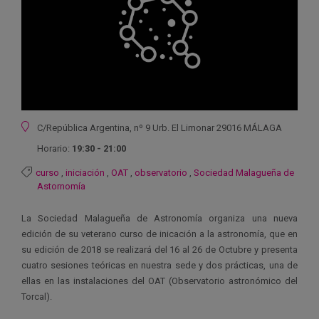
Ubicación
C/República Argentina, nº 9 Urb. El Limonar 29016 MÁLAGA
Horario:
19:30 - 21:00
curso
,
iniciación
,
OAT
,
observatorio
,
Sociedad Malagueña de
Astornomía
La Sociedad Malagueña de Astronomía organiza una nueva
edición de su veterano curso de inicación a la astronomía, que en
su edición de 2018 se realizará del 16 al 26 de Octubre y presenta
cuatro sesiones teóricas en nuestra sede y dos prácticas, una de
ellas en las instalaciones del OAT (Observatorio astronómico del
Torcal).