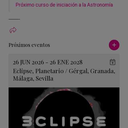
Próximo curso de iniciación a la Astronomía
Ver má
Próximos eventos
26 JUN 2026 - 26 ENE 2028
Guard
Eclipse
,
Planetario
/
Gérgal
,
Granada
,
en
Málaga
,
Sevilla
Googl
Calen