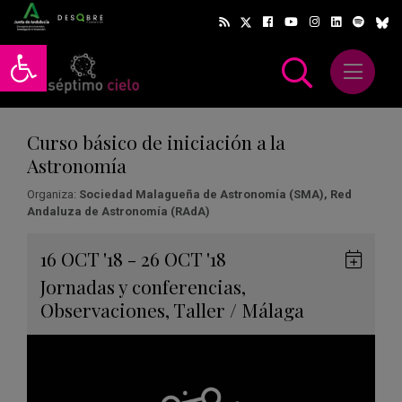
Abrir barra de herramientas
Abrir m
scar
Curso básico de iniciación a la
Astronomía
Organiza:
Sociedad Malagueña de Astronomía (SMA), Red
Andaluza de Astronomía (RAdA)
Gua
16
OCT
'18 - 26
OCT
'18
en
Jornadas y conferencias
,
Goog
Observaciones
,
Taller
/
Málaga
Cale