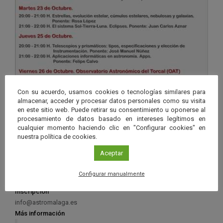
Con su acuerdo, usamos cookies o tecnologías similares para
almacenar, acceder y procesar datos personales como su visita
en este sitio web. Puede retirar su consentimiento u oponerse al
procesamiento de datos basado en intereses legítimos en
Organiza
cualquier momento haciendo clic en "Configurar cookies" en
nuestra política de cookies.
Sociedad Malagueña de Astronomía (SMA), Red Andaluza de
Astronomía (RAdA)
Aceptar
Centro
Sede de la Sociedad Malagueña de Astronomía: Centro Cultural
Configurar manualmente
José María Gutiérrez Romero
Inscripción
info@astromalaga.es
Más información