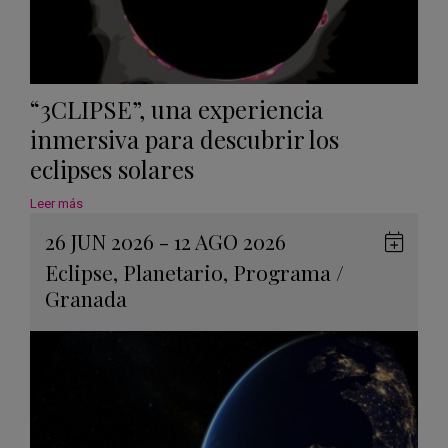
“3CLIPSE”, una experiencia
inmersiva para descubrir los
eclipses solares
Leer más
26 JUN 2026 - 12 AGO 2026
Guard
Eclipse
,
Planetario
,
Programa
/
en
Granada
Googl
Calen