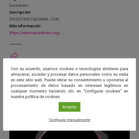
Exoestrato
Inscripción
EXOESTRATO@GMAIL.COM
Más información
https://www.exoestrato.org/
Ver má
Con su acuerdo, usamos cookies o tecnologías similares para
Próximos eventos
almacenar, acceder y procesar datos personales como su visita
en este sitio web. Puede retirar su consentimiento u oponerse al
procesamiento de datos basado en intereses legítimos en
26 JUN 2026 - 26 ENE 2028
cualquier momento haciendo clic en "Configurar cookies" en
Guard
nuestra política de cookies.
Eclipse
,
Planetario
/
Gérgal
,
Granada
,
en
Málaga
,
Sevilla
Aceptar
Googl
Calen
Configurar manualmente