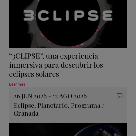
“3CLIPSE”, una experiencia
inmersiva para descubrir los
eclipses solares
Leer más
26 JUN 2026 - 12 AGO 2026
Guard
Eclipse
,
Planetario
,
Programa
/
en
Granada
Googl
Calen