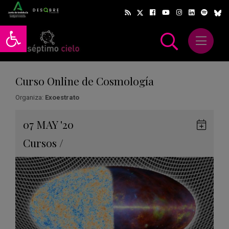
Abrir barra de herramientas
Abrir m
scar
Curso Online de Cosmología
Organiza:
Exoestrato
Gua
07
MAY
'20
en
Cursos
/
Goog
Cale