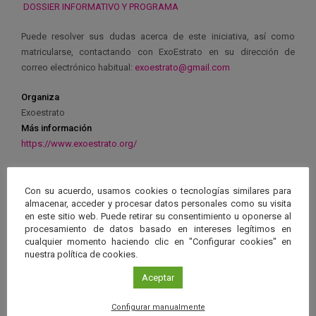
DOSSIER INFORMATIVO Y PROGRAMA
Puede resolver sus dudas acerca de este iniciativa, así como
matricularse, contactando con ExoEstrato en su dirección de
correo electrónico habitual:
exoestrato@gmail.com
Organiza
Exoestrato
Más información
https://www.exoestrato.org/
Con su acuerdo, usamos cookies o tecnologías similares para
almacenar, acceder y procesar datos personales como su visita
en este sitio web. Puede retirar su consentimiento u oponerse al
Ver má
procesamiento de datos basado en intereses legítimos en
Próximos eventos
cualquier momento haciendo clic en "Configurar cookies" en
nuestra política de cookies.
26 JUN 2026 - 26 ENE 2028
Aceptar
Guard
Eclipse
,
Planetario
/
Gérgal
,
Granada
,
en
Configurar manualmente
Málaga
,
Sevilla