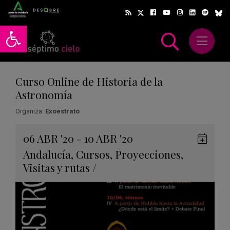
Abrir barra de herramientas
Abrir m
scar
Curso Online de Historia de la
Astronomía
Organiza:
Exoestrato
Gua
06
ABR
'20 - 10
ABR
'20
en
Andalucía
,
Cursos
,
Proyecciones
,
Goog
Visitas y rutas
/
Cale