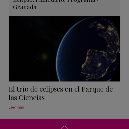
en
Granada
Googl
Calen
El trío de eclipses en el Parque de
las Ciencias
Leer más