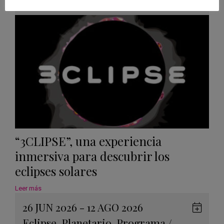
Googl
Calen
“3CLIPSE”, una experiencia
inmersiva para descubrir los
eclipses solares
Leer más
26 JUN 2026 - 12 AGO 2026
Guard
Eclipse
,
Planetario
,
Programa
/