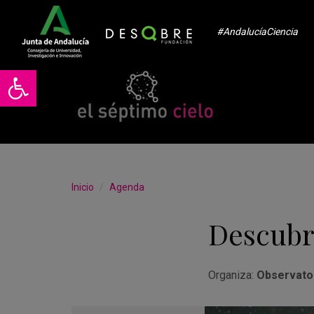
#AndalucíaCiencia
Abrir barra de herramientas
Inicio
Agenda
Descubre
Organiza:
Observator