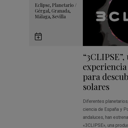
Eclipse
,
Planetario
/
Gérgal
,
Granada
,
Málaga
,
Sevilla
Guardar
en
“3CLIPSE”,
Google
Calendar
experiencia
para descubr
solares
Diferentes planetario
ciencia de España y Po
andaluces, han estren
«3CLIPSE», una produ