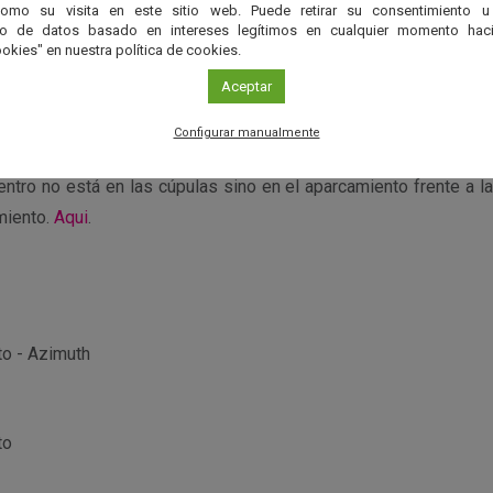
como su visita en este sitio web. Puede retirar su consentimiento u
d no se visitan las instalaciones, por coincidir con la operac
to de datos basado en intereses legítimos en cualquier momento haci
okies" en nuestra política de cookies.
e desea visitar uno de los telescopios profesionales se debe acu
Aceptar
Configurar manualmente
e admisión en la actividad es de 6 años.
ntro no está en las cúpulas sino en el aparcamiento frente a la
miento.
Aqui
.
to - Azimuth
to