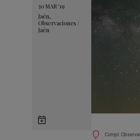
30
MAR
'19
Jaén
,
Observaciones
/
Jaén
Guardar
en
Google
Ubicación
Compl. Observat
Calendar