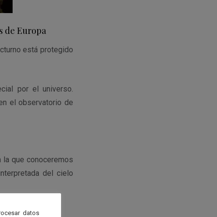
os de Europa
octurno está protegido
ial por el universo.
en el observatorio de
en la que conoceremos
nterpretada del cielo
rocesar datos