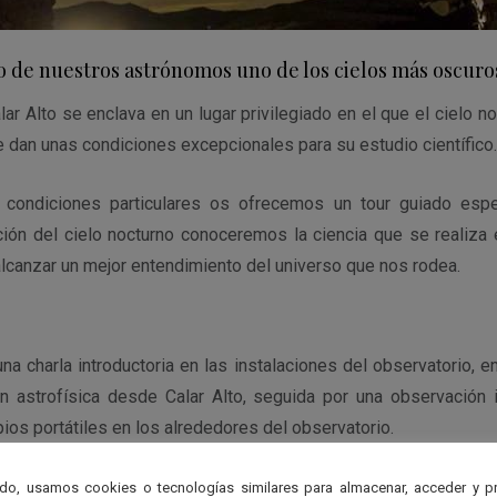
o de nuestros astrónomos uno de los cielos más oscur
lar Alto se enclava en un lugar privilegiado en el que el cielo n
se dan unas condiciones excepcionales para su estudio científico.
condiciones particulares os ofrecemos un tour guiado espec
ión del cielo nocturno conoceremos la ciencia que se realiza 
anzar un mejor entendimiento del universo que nos rodea.
 charla introductoria en las instalaciones del observatorio, 
 astrofísica desde Calar Alto, seguida por una observación i
ios portátiles en los alrededores del observatorio.
do, usamos cookies o tecnologías similares para almacenar, acceder y p