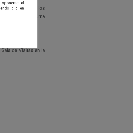
 oponerse al
ión científica de los
endo clic en
dir a la visita diurna
 Sala de Visitas en la