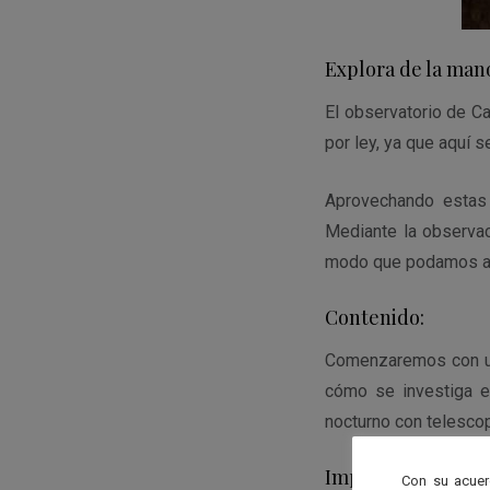
Explora de la man
El observatorio de Ca
por ley, ya que aquí 
Aprovechando estas 
Mediante la observac
modo que podamos alc
Contenido:
Comenzaremos con una
cómo se investiga en
nocturno con telescop
Importante:
Con su acuer