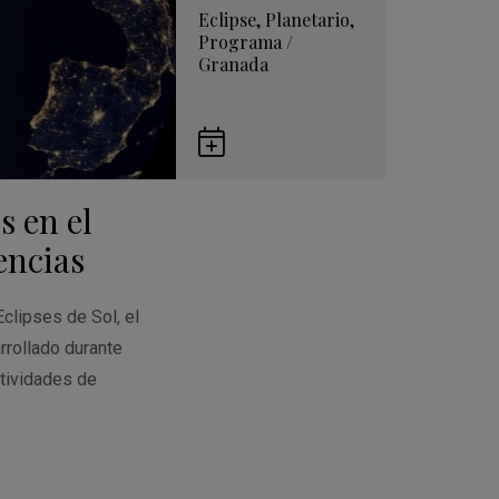
Eclipse
,
Planetario
,
Programa
/
Granada
Guardar
en
s en el
Google
Calendar
encias
Eclipses de Sol, el
rrollado durante
tividades de