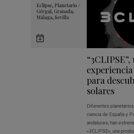
Eclipse
,
Planetario
/
Gérgal
,
Granada
,
Málaga
,
Sevilla
Guardar
en
“3CLIPSE”,
Google
Calendar
experiencia
para descubr
solares
Diferentes planetario
ciencia de España y Po
andaluces, han estren
«3CLIPSE», una produ