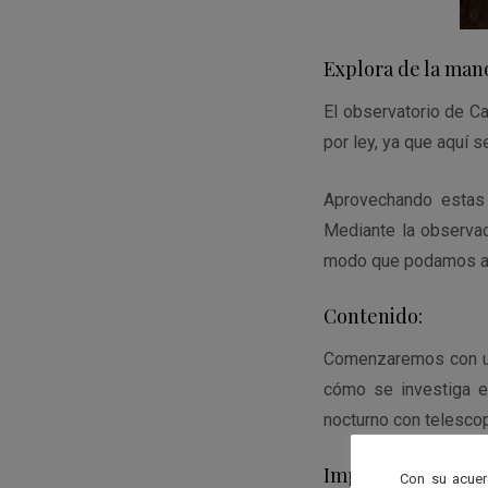
Explora de la man
El observatorio de Ca
por ley, ya que aquí 
Aprovechando estas 
Mediante la observac
modo que podamos alc
Contenido:
Comenzaremos con una
cómo se investiga en
nocturno con telescop
Importante:
Con su acuer