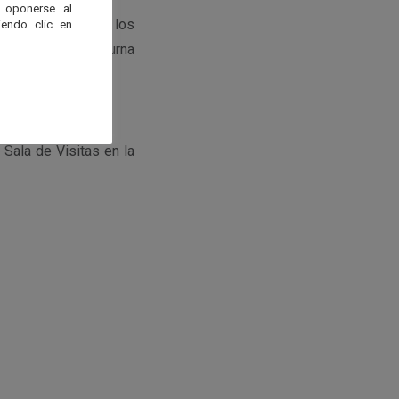
 oponerse al
ión científica de los
endo clic en
dir a la visita diurna
 Sala de Visitas en la