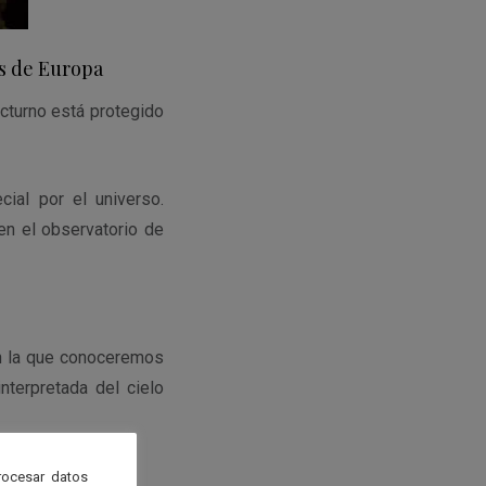
os de Europa
octurno está protegido
ial por el universo.
en el observatorio de
en la que conoceremos
nterpretada del cielo
rocesar datos