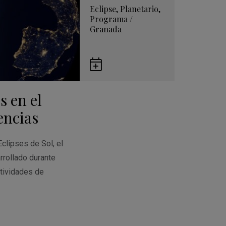
Eclipse
,
Planetario
,
Programa
/
Granada
Guardar
en
s en el
Google
Calendar
encias
Eclipses de Sol, el
rrollado durante
tividades de