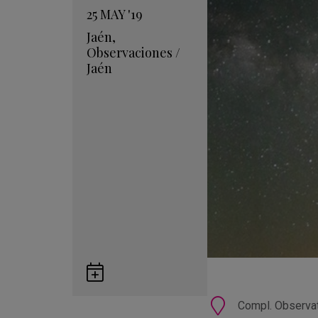
25
MAY
'19
Jaén
,
Observaciones
/
Jaén
Guardar
en
Google
Ubicación
Compl. Observat
Calendar