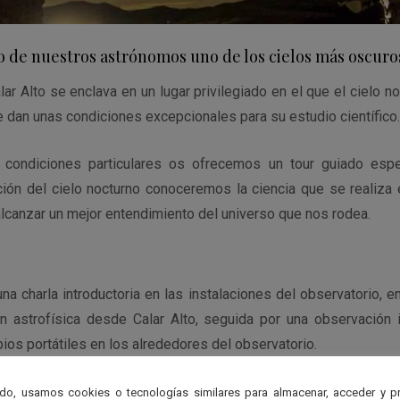
o de nuestros astrónomos uno de los cielos más oscur
lar Alto se enclava en un lugar privilegiado en el que el cielo n
se dan unas condiciones excepcionales para su estudio científico.
condiciones particulares os ofrecemos un tour guiado espec
ión del cielo nocturno conoceremos la ciencia que se realiza 
anzar un mejor entendimiento del universo que nos rodea.
 charla introductoria en las instalaciones del observatorio, 
 astrofísica desde Calar Alto, seguida por una observación i
ios portátiles en los alrededores del observatorio.
do, usamos cookies o tecnologías similares para almacenar, acceder y p