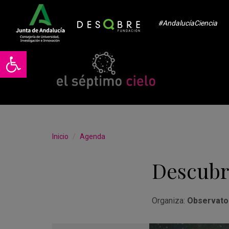
#AndalucíaCiencia
Abrir barra de herramientas
Inicio
Agenda
Descubre
Organiza:
Observator