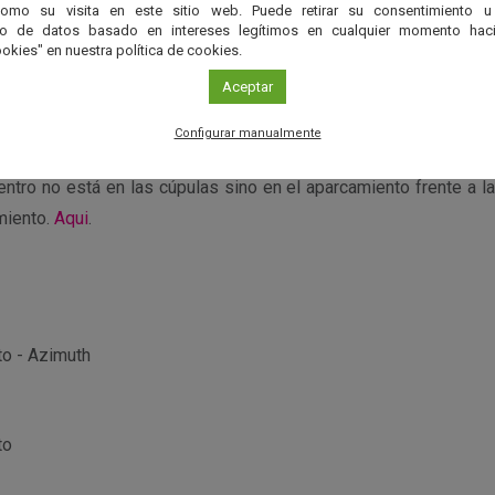
como su visita en este sitio web. Puede retirar su consentimiento u
d no se visitan las instalaciones, por coincidir con la operac
to de datos basado en intereses legítimos en cualquier momento haci
okies" en nuestra política de cookies.
e desea visitar uno de los telescopios profesionales se debe acu
Aceptar
Configurar manualmente
e admisión en la actividad es de 6 años.
ntro no está en las cúpulas sino en el aparcamiento frente a la
miento.
Aqui
.
to - Azimuth
to