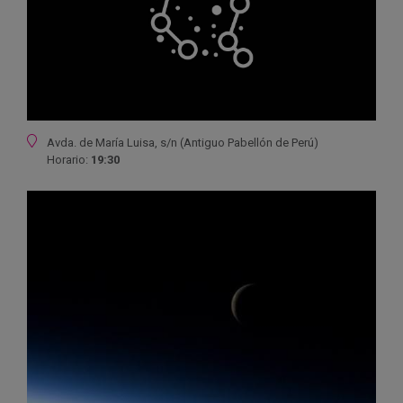
Ubicación
Avda. de María Luisa, s/n (Antiguo Pabellón de Perú)
Horario:
19:30