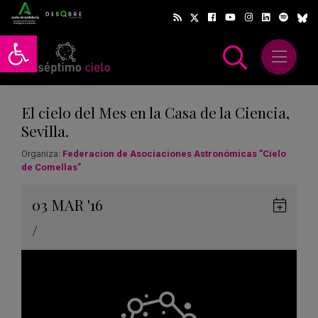
Abrir barra de herramientas
Abrir m
scar
El cielo del Mes en la Casa de la Ciencia,
Sevilla.
Organiza:
Federacion de Asociaciones Astronómicas "Cielo
de Comellas"
Gua
03
MAR
'16
en
/
Goog
Cale