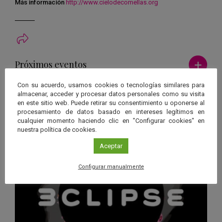
Más información
http://www.cielodecomellas.org
Ver má
Próximos eventos
Con su acuerdo, usamos cookies o tecnologías similares para
26 JUN 2026 - 26 ENE 2028
almacenar, acceder y procesar datos personales como su visita
en este sitio web. Puede retirar su consentimiento u oponerse al
Guard
Eclipse
,
Planetario
/
Gérgal
,
Granada
,
procesamiento de datos basado en intereses legítimos en
en
Málaga
,
Sevilla
cualquier momento haciendo clic en "Configurar cookies" en
Googl
nuestra política de cookies.
Calen
Aceptar
Configurar manualmente