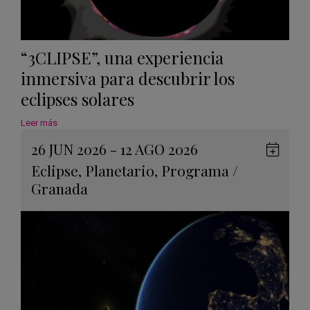
“3CLIPSE”, una experiencia
inmersiva para descubrir los
eclipses solares
Leer más
26 JUN 2026 - 12 AGO 2026
Guard
Eclipse
,
Planetario
,
Programa
/
en
Granada
Googl
Calen