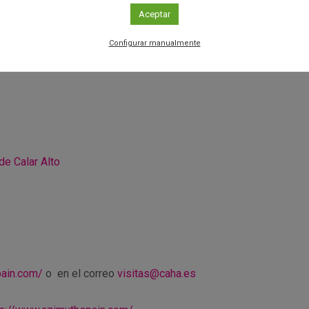
utar de nuevas modalidades de visita:
«Astrónomo por una no
Aceptar
ndiciones y disponibilidad.
Configurar manualmente
de Calar Alto
pain.com/
o en el correo
visitas@caha.es