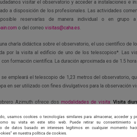
iudadanos visitar el observatorio y acceder a instalaciones e 
tado a disposición de los profesionales. Las actividades com
osible reservarlas de manera individual o en grupo 
pain.com
o del correo
visitas@caha.es
.
una charla didáctica sobre el observatorio, el uso científico de l
da por la visita al edificio de uno de los telescopios*. Las vi
y con formación científica. La duración aproximada es de 1.5 hora
s se empleará el telescopio de 1,23 metros del observatorio, qu
a en ser utilizado con fines divulgativos para la observación vis
ebrero Azimuth ofrece dos
modalidades de visita
:
Visita diu
 Calar Alto.
do, usamos cookies o tecnologías similares para almacenar, acceder y p
como su visita en este sitio web. Puede retirar su consentimiento u
, 29 y 30 de Abril
to de datos basado en intereses legítimos en cualquier momento haci
okies" en nuestra política de cookies.