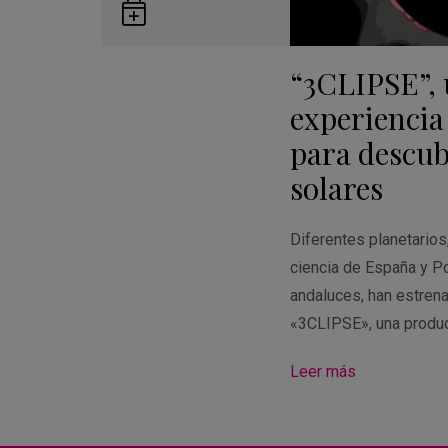
Guardar
en
“3CLIPSE”,
Google
Calendar
experiencia
para descubr
solares
Diferentes planetario
ciencia de España y Po
andaluces, han estren
«3CLIPSE», una produ
Leer más