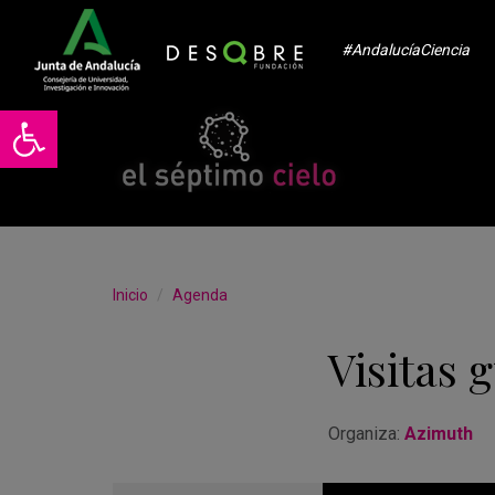
#AndalucíaCiencia
Abrir barra de herramientas
Inicio
Agenda
Visitas 
Organiza:
Azimuth