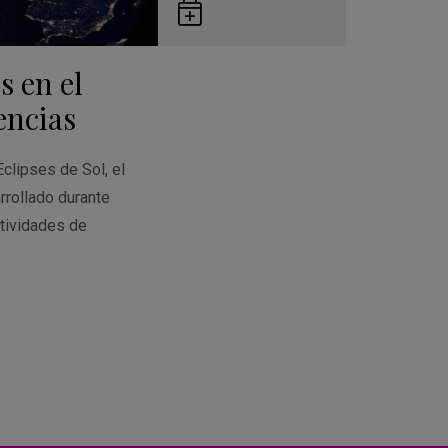
Guardar
en
s en el
Google
Calendar
encias
Eclipses de Sol, el
rrollado durante
tividades de