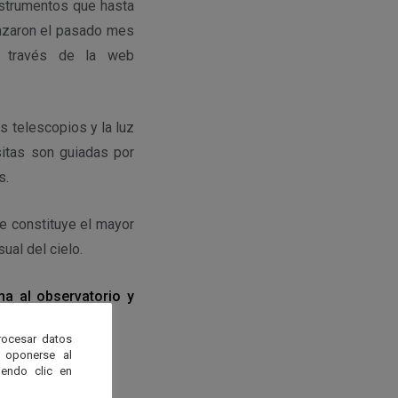
instrumentos que hasta
enzaron el pasado mes
a través de la web
os telescopios y la luz
sitas son guiadas por
s.
e constituye el mayor
ual del cielo.
rna al observatorio y
rocesar datos
 oponerse al
endo clic en