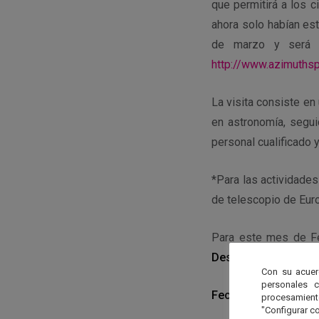
que permitirá a los c
ahora solo habían es
de marzo y será p
http://www.azimuths
La visita consiste en 
en astronomía, segui
personal cualificado 
*Para las actividade
de telescopio de Europ
Para este mes de F
Descubre el Cielo de
Con su acuer
personales 
Fechas: 9, 14, 16, 23
procesamien
"Configurar co