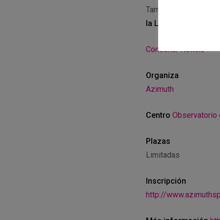
También podrás disfr
la Luna».
Consulta co
Consultar Noticia
Organiza
Azimuth
Centro
Observatorio 
Plazas
Limitadas
Inscripción
http://www.azimuths