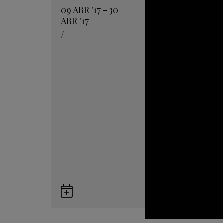
09
ABR
'17 - 30
ABR
'17
/
Guardar
en
Google
Calendar