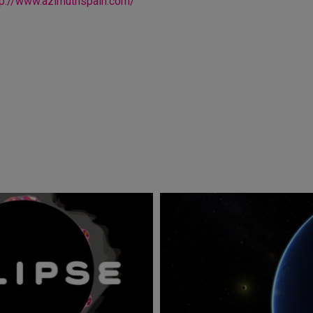
tp://www.azimuthspain.com/
r