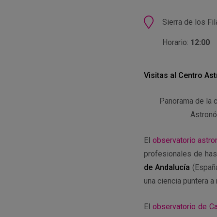
Ubicación
Sierra de los Fi
Horario:
12:00
Visitas al Centro A
Panorama de la c
Astronó
El
observatorio astro
profesionales de ha
de Andalucía
(España
una ciencia puntera a 
El
observatorio de Ca