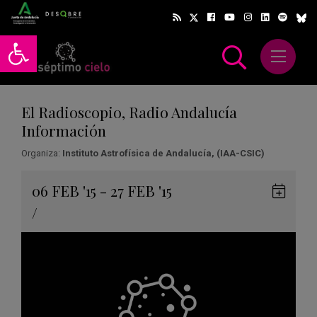
Abrir barra de herramientas
Abrir m
scar
El Radioscopio, Radio Andalucía
Información
Organiza:
Instituto Astrofísica de Andalucía, (IAA-CSIC)
Gua
06
FEB
'15 - 27
FEB
'15
en
/
Goog
Cale