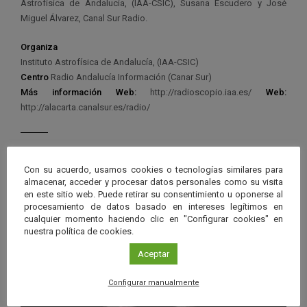
Astrofísica de Andalucía, (IAA-CSIC), Susana Escudero y José
Miguel Álvarez, Canal Sur Radio.
Organiza
Instituto Astrofísica de Andalucía, (IAA-CSIC)
Centro
Radio Andalucía Información (Canar Sur)
Más información
Web:
http://radioscopio.iaa.es/
Web:
http://alacarta.canalsur.es/radio/
Con su acuerdo, usamos cookies o tecnologías similares para
almacenar, acceder y procesar datos personales como su visita
Ver má
Próximos eventos
en este sitio web. Puede retirar su consentimiento u oponerse al
procesamiento de datos basado en intereses legítimos en
cualquier momento haciendo clic en "Configurar cookies" en
26 JUN 2026 - 26 ENE 2028
nuestra política de cookies.
Guard
Eclipse
,
Planetario
/
Gérgal
,
Granada
,
Aceptar
en
Málaga
,
Sevilla
Googl
Configurar manualmente
Calen