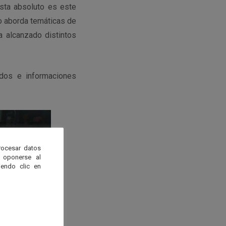
ista absoluto es este
lo aborda temáticas de
ha alcanzado distintos
ados e informaciones
rocesar datos
 oponerse al
endo clic en