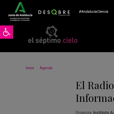
#AndalucíaCiencia
Abrir barra de herramientas
Inicio
Agenda
El Radio
Informa
Organiza:
Instituto A