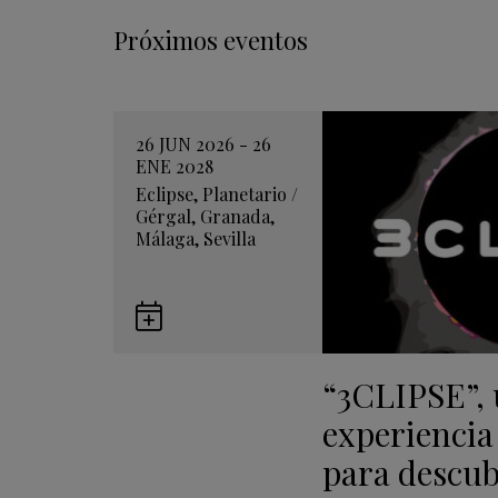
Próximos eventos
26 JUN 2026 - 26
ENE 2028
Eclipse
,
Planetario
/
Gérgal
,
Granada
,
Málaga
,
Sevilla
Guardar
en
“3CLIPSE”,
Google
Calendar
experiencia
para descubr