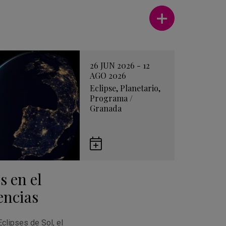
Ver más
26 JUN 2026 - 12
AGO 2026
Eclipse
,
Planetario
,
Programa
/
Granada
Guardar
en
s en el
Google
Calendar
encias
Eclipses de Sol, el