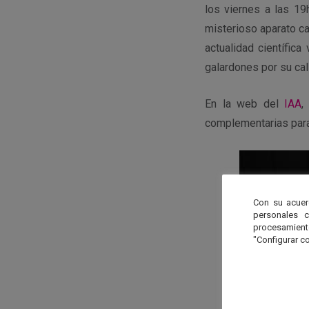
los viernes a las 19
misterioso aparato ca
actualidad científica
galardones por su cal
En la web del
IAA
,
complementarias para
Con su acuer
personales 
procesamien
"Configurar co