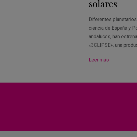
solares
Diferentes planetario
ciencia de España y Po
andaluces, han estren
«3CLIPSE», una produ
Leer más