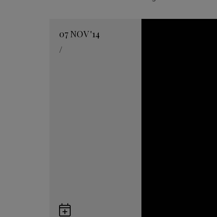
07
NOV
'14
/
Guardar