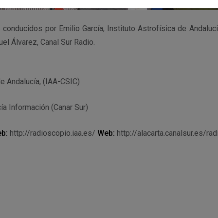
conducidos por Emilio García, Instituto Astrofísica de Andaluc
el Álvarez, Canal Sur Radio.
de Andalucía, (IAA-CSIC)
ía Información (Canar Sur)
b:
http://radioscopio.iaa.es/
Web:
http://alacarta.canalsur.es/rad
r