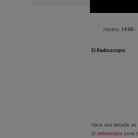
en
Google
Calendar
Horario:
19:00 -
El Radioscopio
Hace una década se d
El
radioscopio
pone n