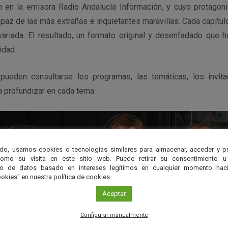
h en la emisora Radio Andalucía Información, y cuyo protagon
paz de las más extrañas e inquietantes maravillas. Cada capítu
 variada. El resultado, un formato original y desenfadado que 
idad.
 pueden consultarse los programas, las temáticas, los invit
 profundizar en cada tema.
do, usamos cookies o tecnologías similares para almacenar, acceder y p
como su visita en este sitio web. Puede retirar su consentimiento u
to de datos basado en intereses legítimos en cualquier momento haci
okies" en nuestra política de cookies.
Aceptar
Configurar manualmente