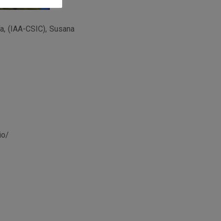
ía, (IAA-CSIC), Susana
io/