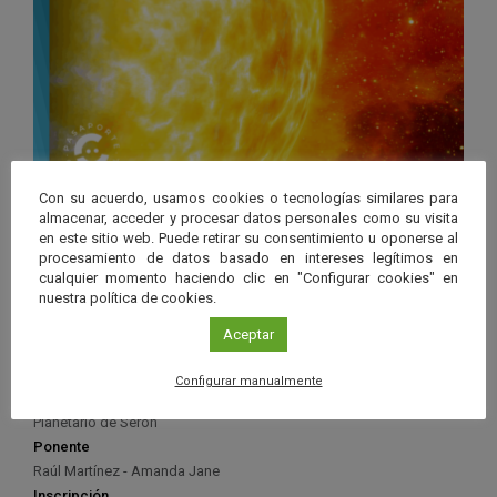
Con su acuerdo, usamos cookies o tecnologías similares para
almacenar, acceder y procesar datos personales como su visita
en este sitio web. Puede retirar su consentimiento u oponerse al
procesamiento de datos basado en intereses legítimos en
cualquier momento haciendo clic en "Configurar cookies" en
nuestra política de cookies.
Organiza
Aceptar
Aula de Divulgación - Aula de Astronomía (Secretariado de Cultura,
Vicerrectorado de Cultura y Sociedad) - OTRI
Configurar manualmente
Colabora
Planetario de Serón
Ponente
Raúl Martínez - Amanda Jane
Inscripción