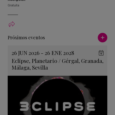
Gratuita
Ver má
Próximos eventos
26 JUN 2026 - 26 ENE 2028
Guard
Eclipse
,
Planetario
/
Gérgal
,
Granada
,
en
Málaga
,
Sevilla
Googl
Calen