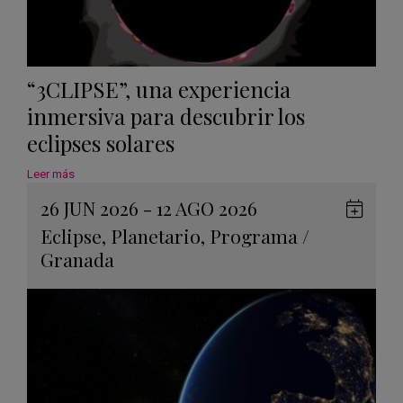
“3CLIPSE”, una experiencia
inmersiva para descubrir los
eclipses solares
Leer más
26 JUN 2026 - 12 AGO 2026
Guard
Eclipse
,
Planetario
,
Programa
/
en
Granada
Googl
Calen