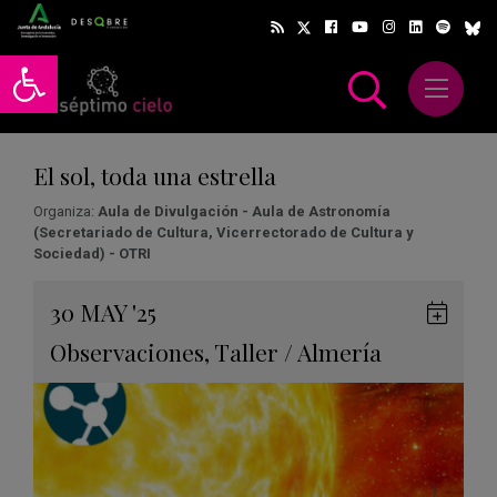
Abrir barra de herramientas
Abrir m
scar
El sol, toda una estrella
Organiza:
Aula de Divulgación - Aula de Astronomía
(Secretariado de Cultura, Vicerrectorado de Cultura y
Sociedad) - OTRI
Gua
30
MAY
'25
en
Observaciones
,
Taller
/
Almería
Goog
Cale