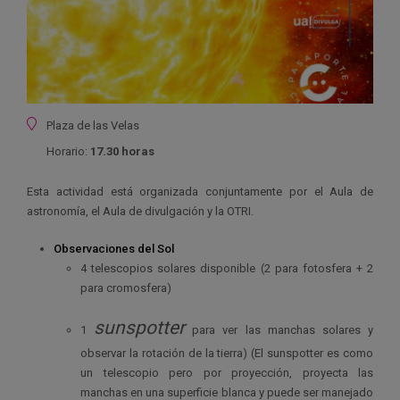
Ubicación
Plaza de las Velas
Horario:
17.30 horas
Esta actividad está organizada conjuntamente por el Aula de
astronomía, el Aula de divulgación y la OTRI.
Observaciones del Sol
4 telescopios solares disponible (2 para fotosfera + 2
para cromosfera)
sunspotter
1
para ver las manchas solares y
observar la rotación de la tierra) (El sunspotter es como
un telescopio pero por proyección, proyecta las
manchas en una superficie blanca y puede ser manejado