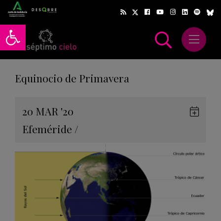
Abrir barra de herramientas
Abrir m
scar
Equinocio de Primavera
Gua
20
MAR
'20
en
Efeméride
/
Goog
Cale