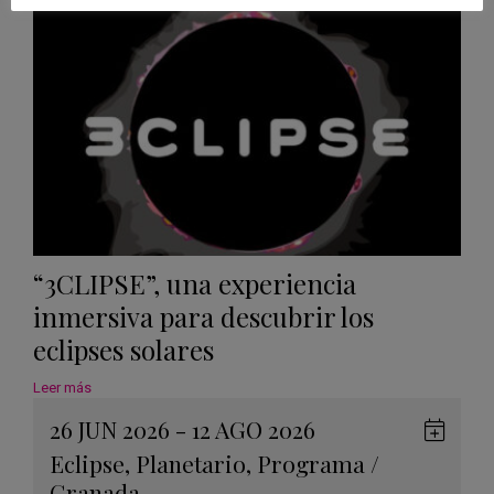
Calen
“3CLIPSE”, una experiencia
inmersiva para descubrir los
eclipses solares
Leer más
26 JUN 2026 - 12 AGO 2026
Guard
Eclipse
,
Planetario
,
Programa
/
en
Granada