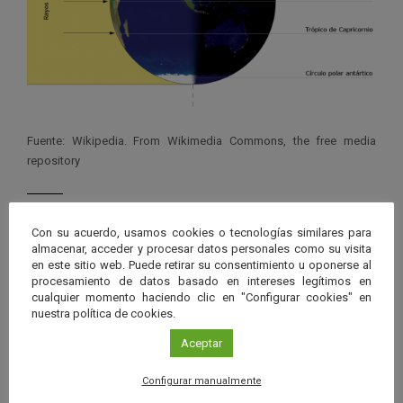
Fuente: Wikipedia. From Wikimedia Commons, the free media
repository
Con su acuerdo, usamos cookies o tecnologías similares para
almacenar, acceder y procesar datos personales como su visita
Ver má
en este sitio web. Puede retirar su consentimiento u oponerse al
Próximos eventos
procesamiento de datos basado en intereses legítimos en
cualquier momento haciendo clic en "Configurar cookies" en
nuestra política de cookies.
26 JUN 2026 - 26 ENE 2028
Aceptar
Guard
Eclipse
,
Planetario
/
Gérgal
,
Granada
,
en
Málaga
,
Sevilla
Configurar manualmente
Googl