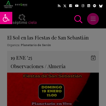
Abrir barra de herramientas
Abrir m
scar
El Sol en las Fiestas de San Sebastián
Organiza:
Planetario de Serón
Gua
19
ENE
'25
en
Observaciones
/
Almería
Goog
Cale