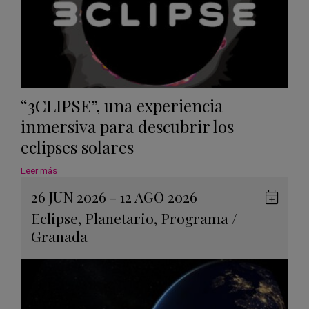
“3CLIPSE”, una experiencia
inmersiva para descubrir los
eclipses solares
Leer más
26 JUN 2026 - 12 AGO 2026
Guard
Eclipse
,
Planetario
,
Programa
/
en
Granada
Googl
Calen