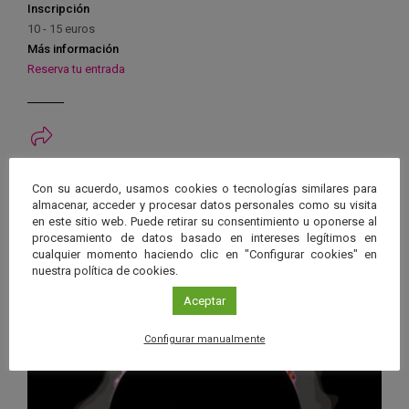
Inscripción
10 - 15 euros
Más información
Reserva tu entrada
Ver má
Próximos eventos
Con su acuerdo, usamos cookies o tecnologías similares para
almacenar, acceder y procesar datos personales como su visita
en este sitio web. Puede retirar su consentimiento u oponerse al
26 JUN 2026 - 26 ENE 2028
procesamiento de datos basado en intereses legítimos en
cualquier momento haciendo clic en "Configurar cookies" en
Guard
Eclipse
,
Planetario
/
Gérgal
,
Granada
,
nuestra política de cookies.
en
Málaga
,
Sevilla
Aceptar
Googl
Calen
Configurar manualmente