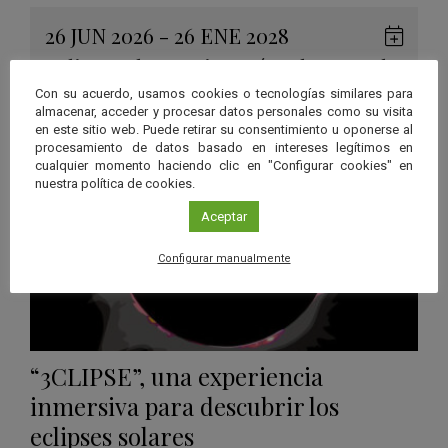
26 JUN 2026 - 26 ENE 2028
Guard
Eclipse
,
Planetario
/
Gérgal
,
Granada
,
en
Málaga
,
Sevilla
Con su acuerdo, usamos cookies o tecnologías similares para
Googl
almacenar, acceder y procesar datos personales como su visita
en este sitio web. Puede retirar su consentimiento u oponerse al
Calen
procesamiento de datos basado en intereses legítimos en
cualquier momento haciendo clic en "Configurar cookies" en
nuestra política de cookies.
Aceptar
Configurar manualmente
“3CLIPSE”, una experiencia
inmersiva para descubrir los
eclipses solares