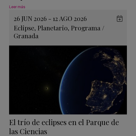
Leer más
26 JUN 2026 - 12 AGO 2026
Guard
Eclipse
,
Planetario
,
Programa
/
en
Granada
Googl
Calen
El trío de eclipses en el Parque de
las Ciencias