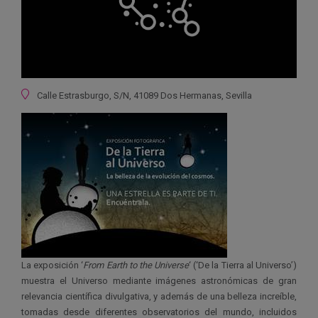
Ubicación
Calle Estrasburgo, S/N, 41089 Dos Hermanas, Sevilla
La exposición ‘
From Earth to the Universe
‘ (‘De la Tierra al Universo’)
muestra el Universo mediante imágenes astronómicas de gran
relevancia científica divulgativa, y además de una belleza increíble,
tomadas desde diferentes observatorios del mundo, incluidos