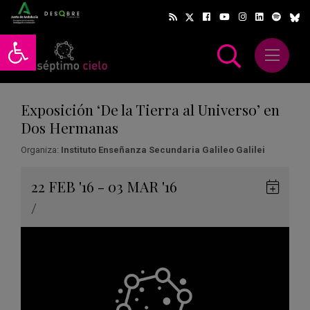
Abrir barra de herramientas
Abrir m
scar
Exposición ‘De la Tierra al Universo’ en
Dos Hermanas
Organiza:
Instituto Enseñanza Secundaria Galileo Galilei
Gua
22
FEB
'16 - 03
MAR
'16
en
/
Goog
Cale