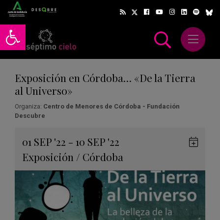
Abrir barra de herramientas
Abrir m
scar
Exposición en Córdoba… «De la Tierra
al Universo»
Organiza:
Centro de Menores de Córdoba - Fundación
Descubre
Gua
01
SEP
'22 - 10
SEP
'22
en
Exposición
/
Córdoba
Goog
Cale